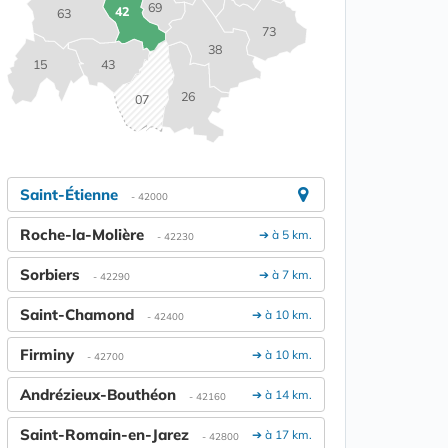
69
42
63
73
38
15
43
26
07
Saint-Étienne
- 42000
Roche-la-Molière
➔ à 5 km.
- 42230
Sorbiers
➔ à 7 km.
- 42290
Saint-Chamond
➔ à 10 km.
- 42400
Firminy
➔ à 10 km.
- 42700
Andrézieux-Bouthéon
➔ à 14 km.
- 42160
Saint-Romain-en-Jarez
➔ à 17 km.
- 42800