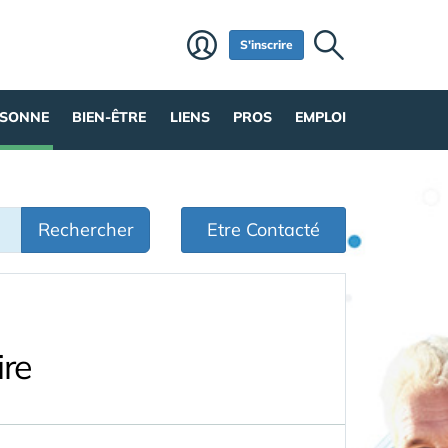
S'inscrire
RSONNE
BIEN-ÊTRE
LIENS
PROS
EMPLOI
Rechercher
Etre Contacté
ire