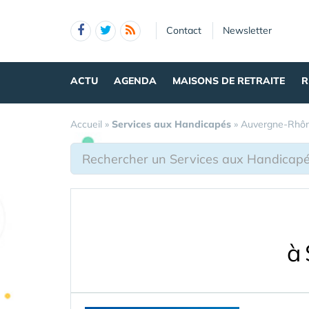
Panneau de gestion des cookies
Contact
Newsletter
ACTU
AGENDA
MAISONS DE RETRAITE
R
Accueil
»
Services aux Handicapés
»
Auvergne-Rhôn
à 