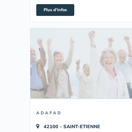
Plus d'infos
A D A F A D
42100 - SAINT-ETIENNE