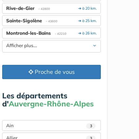
Rive-de-Gier
➔ à 20 km.
- 42800
Sainte-Sigolène
➔ à 25 km.
- 43600
Montrond-les-Bains
➔ à 26 km.
- 42210
Afficher plus....
Proche de vous
Les départements
d'
Auvergne-Rhône-Alpes
Ain
3
Allier
3