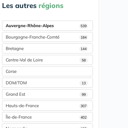
Les autres
régions
Auvergne-Rhône-Alpes
539
Bourgogne-Franche-Comté
184
Bretagne
144
Centre-Val de Loire
58
Corse
DOM/TOM
13
Grand Est
99
Hauts-de-France
307
Île-de-France
402