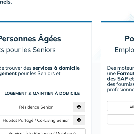
nels.
 Personnes Âgées
Po
s pour les Seniors
Emplo
de trouver des
services à domicile
Des moteurs
rgement
pour les Seniors et
une
Format
des SAP et
des fourniss
profesionne
LOGEMENT & MAINTIEN À DOMICILE
Em
Résidence Senior
Habitat Partagé / Co-Living Senior
Services à la Personne / Maintien à