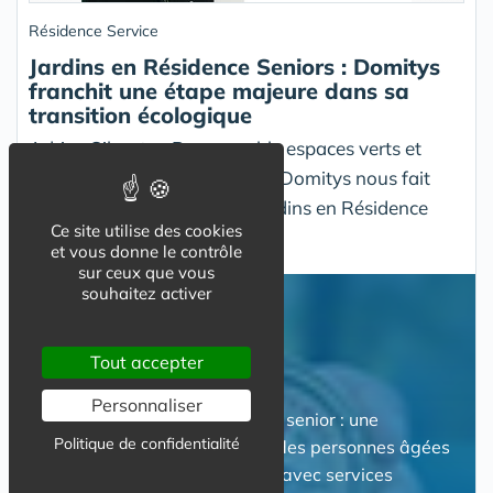
Résidence Service
Jardins en Résidence Seniors : Domitys
franchit une étape majeure dans sa
transition écologique
Adrien Silvestre, Responsable espaces verts et
aménagements extérieurs de Domitys nous fait
découvrir avec passion les jardins en Résidence
Ce site utilise des cookies
Senior
et vous donne le contrôle
sur ceux que vous
souhaitez activer
Résidence Service
Tout accepter
Personnaliser
Résidence avec services pour senior : une
Politique de confidentialité
alternative pour le logement des personnes âgées
et les seniors. Ces résidences avec services