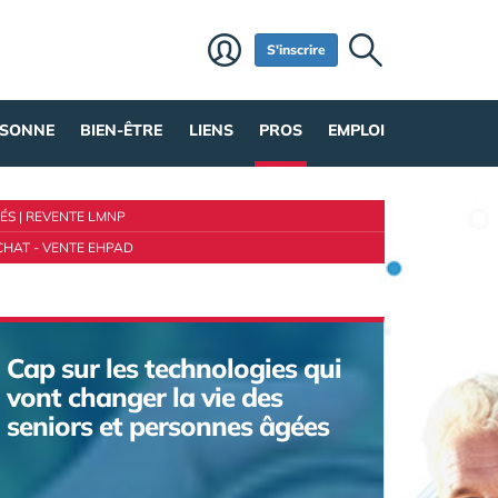
S'inscrire
RSONNE
BIEN-ÊTRE
LIENS
PROS
EMPLOI
ÉS
|
REVENTE LMNP
CHAT - VENTE EHPAD
Cap sur les technologies qui
vont changer la vie des
seniors et personnes âgées