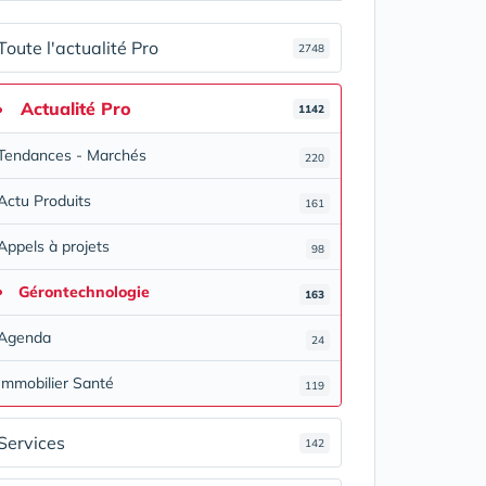
Toute l'actualité Pro
2748
Actualité Pro
1142
Tendances - Marchés
220
Actu Produits
161
Appels à projets
98
Gérontechnologie
163
Agenda
24
Immobilier Santé
119
Services
142