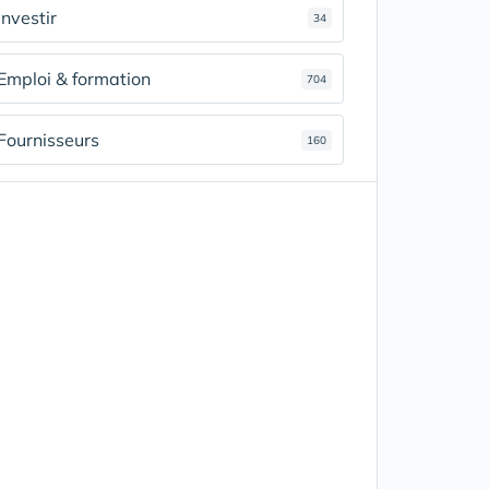
Investir
34
Emploi & formation
704
Fournisseurs
160