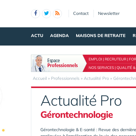
Panneau de gestion des cookies
Contact
Newsletter
ACTU
AGENDA
MAISONS DE RETRAITE
R
EMPLOI
|
RECRUTEUR
|
FO
NOS SERVICES
|
QUALITÉ &
Accueil
»
Professionnels
»
Actualité Pro
»
Gérontechn
Actualité Pro
Gérontechnologie
Gérontechnologie & E-santé : Revue des dernière