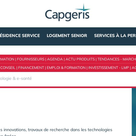
ÉSIDENCE SERVICE
LOGEMENT SENIOR
SERVICES À LA PE
RMATION
|
FOURNISSEURS
|
AGENDA
|
ACTU PRODUITS
|
TENDANCES - MARCH
 CONSEIL
|
FINANCEMENT
|
EMPLOI & FORMATION
|
INVESTISSEMENT - LMP
|
A
ologie & e-santé
s innovations, travaux de recherche dans les technologies