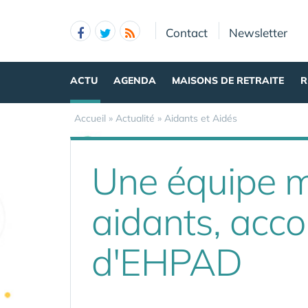
Panneau de gestion des cookies
Contact
Newsletter
ACTU
AGENDA
MAISONS DE RETRAITE
R
Accueil
»
Actualité
»
Aidants et Aidés
Une équipe mo
aidants, acc
d'EHPAD