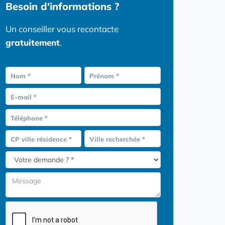
Besoin d'informations ?
Un conseiller vous recontacte
gratuitement
.
Nom *
Prénom *
E-mail *
Téléphone *
CP ville résidence *
Ville recherchée *