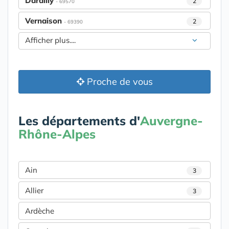
Dardilly
2
- 69570
Vernaison
2
- 69390
Afficher plus....
Proche de vous
Les départements d'
Auvergne-
Rhône-Alpes
Ain
3
Allier
3
Ardèche