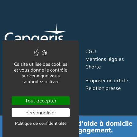
Suivez-nous
CGU
Mentions légales
Ce site utilise des cookies
Charte
et vous donne le contrôle
sur ceux que vous
Contact
Proposer un article
souhaitez activer
Newsletter
Relation presse
Publicité
Tout accepter
Personnaliser
Demande de devis d’aide à domicile
Politique de confidentialité
gratuit et sans engagement.
Actualité