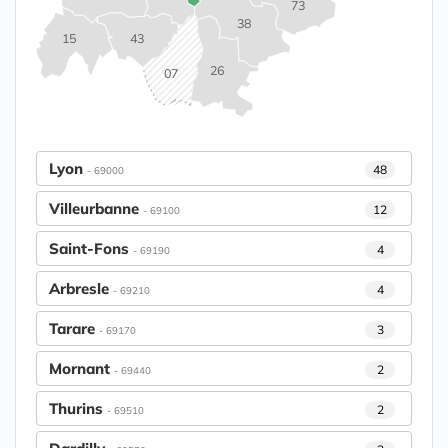
73
38
15
43
26
07
Lyon
48
- 69000
Villeurbanne
12
- 69100
Saint-Fons
4
- 69190
Arbresle
4
- 69210
Tarare
3
- 69170
Mornant
2
- 69440
Thurins
2
- 69510