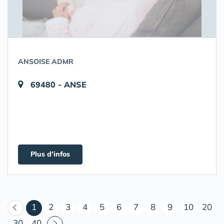
ANSOISE ADMR
69480 - ANSE
Plus d'infos
(courant)
1
2
3
4
5
6
7
8
9
10
20
30
40