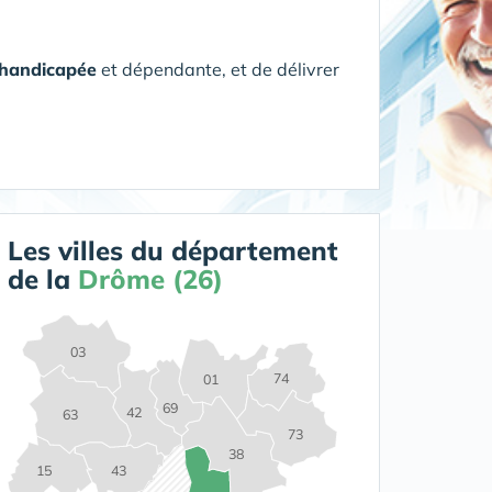
 handicapée
et dépendante, et de délivrer
Les villes du département
de la
Drôme (26)
03
74
01
69
42
63
73
38
15
43