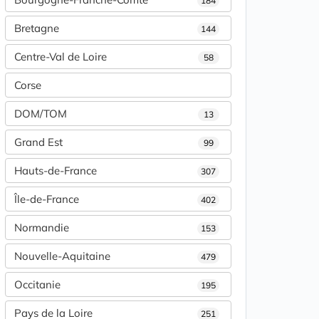
184
Bretagne
144
Centre-Val de Loire
58
Corse
DOM/TOM
13
Grand Est
99
Hauts-de-France
307
Île-de-France
402
Normandie
153
Nouvelle-Aquitaine
479
Occitanie
195
Pays de la Loire
251