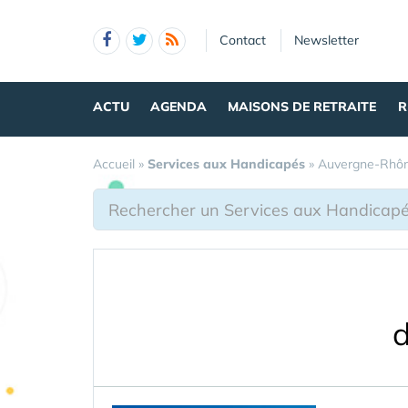
Panneau de gestion des cookies
Contact
Newsletter
ACTU
AGENDA
MAISONS DE RETRAITE
R
Accueil
»
Services aux Handicapés
»
Auvergne-Rhôn
d