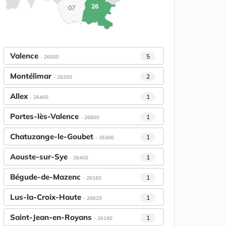
26
07
Valence
5
- 26000
Montélimar
2
- 26200
Allex
1
- 26400
Portes-lès-Valence
1
- 26800
Chatuzange-le-Goubet
1
- 26300
Aouste-sur-Sye
1
- 26400
Bégude-de-Mazenc
1
- 26160
Lus-la-Croix-Haute
1
- 26620
Saint-Jean-en-Royans
1
- 26190