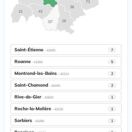
73
38
15
43
26
07
Saint-Étienne
7
- 42000
Roanne
5
- 42300
Montrond-les-Bains
2
- 42210
Saint-Chamond
2
- 42400
Rive-de-Gier
1
- 42800
Roche-la-Molière
1
- 42230
Sorbiers
1
- 42290