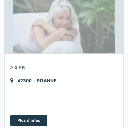
A G F R
42300 - ROANNE
Plus d'infos