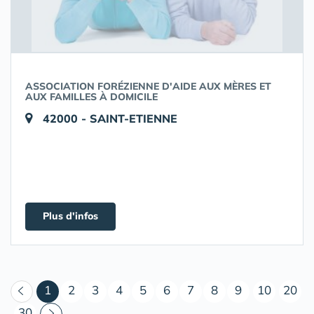
ASSOCIATION FORÉZIENNE D'AIDE AUX MÈRES ET
AUX FAMILLES À DOMICILE
42000 - SAINT-ETIENNE
Plus d'infos
(courant)
1
2
3
4
5
6
7
8
9
10
20
30