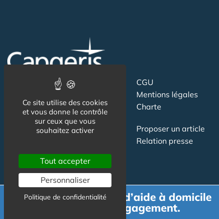
Suivez-nous
CGU
Mentions légales
Ce site utilise des cookies
Charte
et vous donne le contrôle
sur ceux que vous
Contact
Proposer un article
souhaitez activer
Newsletter
Relation presse
Publicité
Tout accepter
Personnaliser
Demande de devis d’aide à domicile
Politique de confidentialité
gratuit et sans engagement.
Actualité