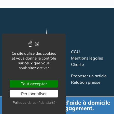
Suivez-nous
CGU
Ce site utilise des cookies
Mentions légales
et vous donne le contrôle
sur ceux que vous
Charte
souhaitez activer
Contact
Proposer un article
Newsletter
Relation presse
Tout accepter
Publicité
Personnaliser
Demande de devis d’aide à domicile
Politique de confidentialité
gratuit et sans engagement.