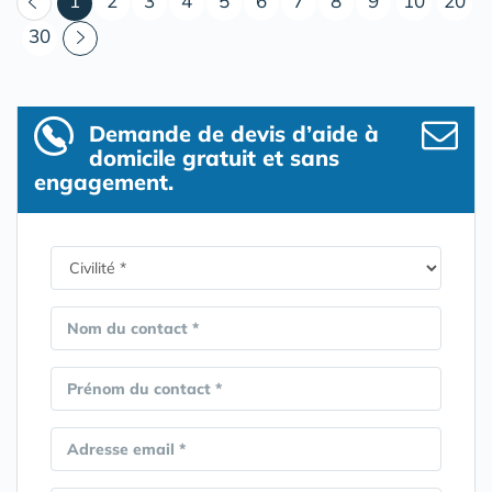
1
2
3
4
5
6
7
8
9
10
20
30
Demande de devis d’aide à
domicile gratuit et sans
engagement.
Nom du contact *
Prénom du contact *
Adresse email *