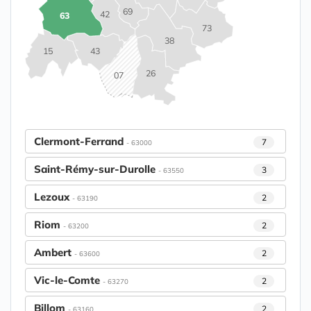
69
42
63
73
38
15
43
26
07
Clermont-Ferrand
7
- 63000
Saint-Rémy-sur-Durolle
3
- 63550
Lezoux
2
- 63190
Riom
2
- 63200
Ambert
2
- 63600
Vic-le-Comte
2
- 63270
Billom
2
- 63160