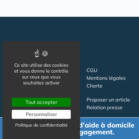
Ce site utilise des cookies
Suivez-nous
CGU
et vous donne le contrôle
sur ceux que vous
Mentions légales
souhaitez activer
Charte
Contact
Proposer un article
Tout accepter
Newsletter
Relation presse
Personnaliser
Publicité
Demande de devis d’aide à domicile
Politique de confidentialité
gratuit et sans engagement.