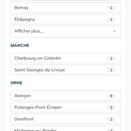
Bernay
1
Étrépagny
1
Afficher plus....
MANCHE
Cherbourg-en-Cotentin
1
Saint-Georges-de-Livoye
1
ORNE
Alençon
9
Putanges-Pont-Écrepin
3
Domfront
2
Mortagne-au-Perche
2