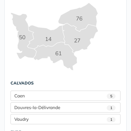
76
50
14
27
61
CALVADOS
Caen
5
Douvres-la-Délivrande
1
Vaudry
1