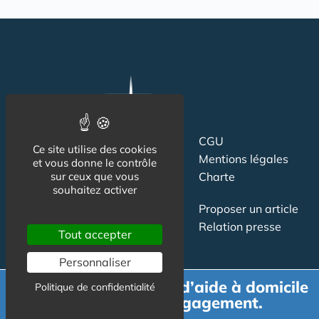
Suivez-nous
CGU
Ce site utilise des cookies
Mentions légales
et vous donne le contrôle
sur ceux que vous
Charte
souhaitez activer
Contact
Proposer un article
Newsletter
Relation presse
Tout accepter
Publicité
Personnaliser
Demande de devis d’aide à domicile
Politique de confidentialité
gratuit et sans engagement.