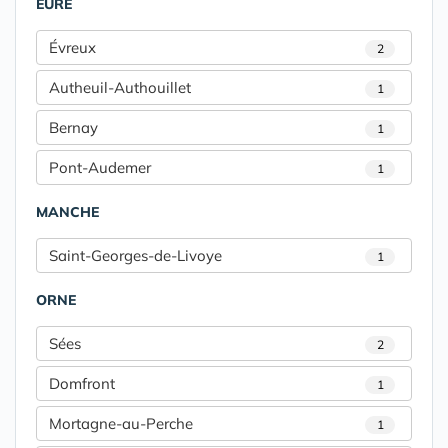
EURE
Évreux
2
Autheuil-Authouillet
1
Bernay
1
Pont-Audemer
1
MANCHE
Saint-Georges-de-Livoye
1
ORNE
Sées
2
Domfront
1
Mortagne-au-Perche
1