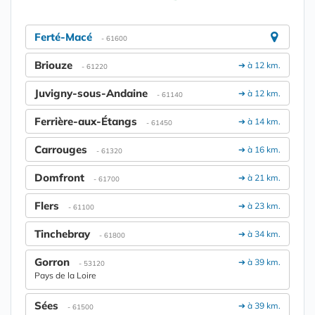
Ferté-Macé
- 61600
Briouze
➔ à 12 km.
- 61220
Juvigny-sous-Andaine
➔ à 12 km.
- 61140
Ferrière-aux-Étangs
➔ à 14 km.
- 61450
Carrouges
➔ à 16 km.
- 61320
Domfront
➔ à 21 km.
- 61700
Flers
➔ à 23 km.
- 61100
Tinchebray
➔ à 34 km.
- 61800
Gorron
➔ à 39 km.
- 53120
Pays de la Loire
Sées
➔ à 39 km.
- 61500