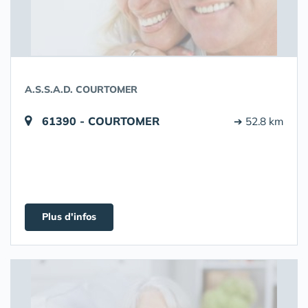
A.S.S.A.D. COURTOMER
61390 - COURTOMER
➔ 52.8 km
Plus d'infos