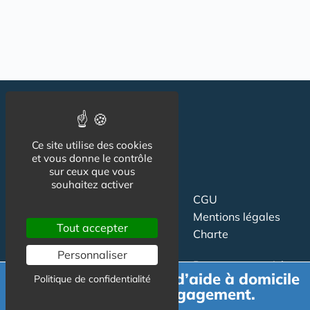
Ce site utilise des cookies
et vous donne le contrôle
sur ceux que vous
souhaitez activer
Suivez-nous
CGU
Mentions légales
Tout accepter
Charte
Personnaliser
Contact
Proposer un article
Demande de devis d’aide à domicile
Politique de confidentialité
Newsletter
Relation presse
gratuit et sans engagement.
Publicité