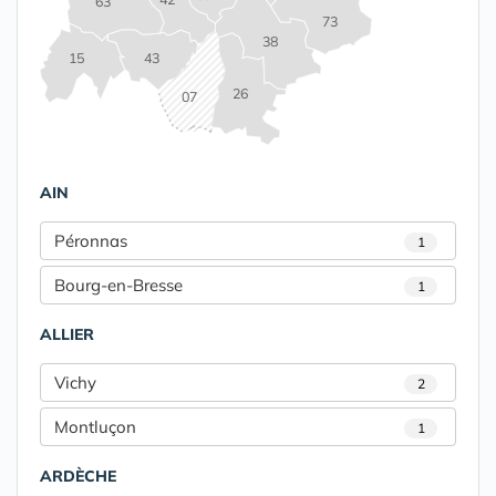
63
73
38
15
43
26
07
AIN
Péronnas
1
Bourg-en-Bresse
1
ALLIER
Vichy
2
Montluçon
1
ARDÈCHE