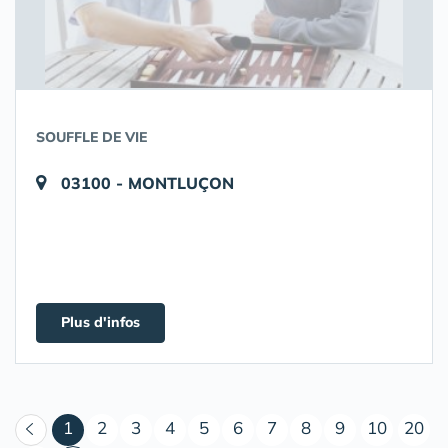
SOUFFLE DE VIE
03100 - MONTLUÇON
Plus d'infos
(courant)
1
2
3
4
5
6
7
8
9
10
20