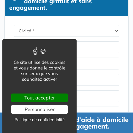
domicile gratuit et sans
engagement.
Nom du contact *
Ce site utilise des cookies
Prénom du contact *
et vous donne le contrôle
sur ceux que vous
souhaitez activer
Adresse email *
Numéro de téléphone *
Tout accepter
Personnaliser
Code postal *
Demande de devis d’aide à domicile
Politique de confidentialité
gratuit et sans engagement.
Ville *