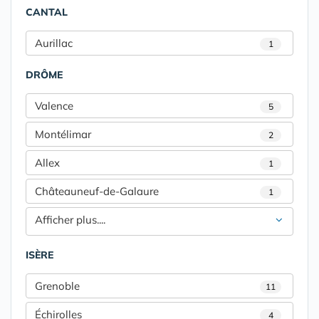
CANTAL
Aurillac
1
DRÔME
Valence
5
Montélimar
2
Allex
1
Châteauneuf-de-Galaure
1
Afficher plus....
ISÈRE
Grenoble
11
Échirolles
4