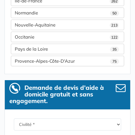
Île-de-France
262
Normandie
50
Nouvelle-Aquitaine
213
Occitanie
122
Pays de la Loire
35
Provence-Alpes-Côte-D'Azur
75
Demande de devis d’aide à
domicile gratuit et sans
engagement.