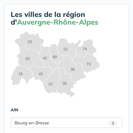
Les villes de la région
d'
Auvergne-Rhône-Alpes
03
74
01
69
42
63
73
38
15
43
26
07
AIN
Bourg-en-Bresse
1