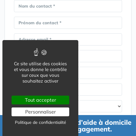
Nom du contact *
Prénom du contact *
Adresse email *
Numéro de téléphone *
Ce site utilise des cookies
et vous donne le contrôle
Code postal *
sur ceux que vous
souhaitez activer
Ville *
Tout accepter
Personnaliser
Demande de devis d’aide à domicile
Politique de confidentialité
gratuit et sans engagement.