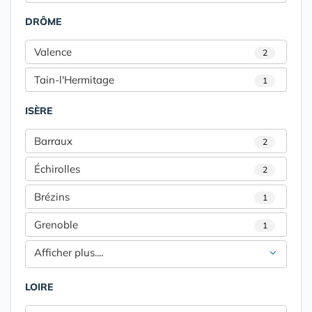
DRÔME
Valence
2
Tain-l'Hermitage
1
ISÈRE
Barraux
2
Échirolles
2
Brézins
1
Grenoble
1
Afficher plus....
LOIRE