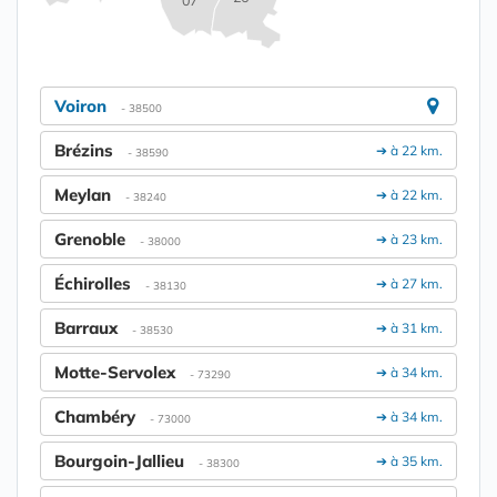
07
Voiron
- 38500
Brézins
➔ à 22 km.
- 38590
Meylan
➔ à 22 km.
- 38240
Grenoble
➔ à 23 km.
- 38000
Échirolles
➔ à 27 km.
- 38130
Barraux
➔ à 31 km.
- 38530
Motte-Servolex
➔ à 34 km.
- 73290
Chambéry
➔ à 34 km.
- 73000
Bourgoin-Jallieu
➔ à 35 km.
- 38300