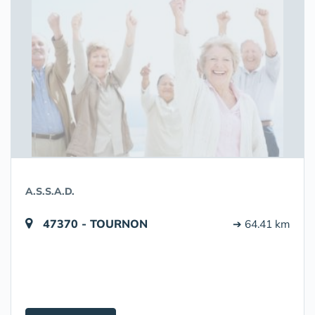
A.S.S.A.D.
47370 - TOURNON
➔ 64.41 km