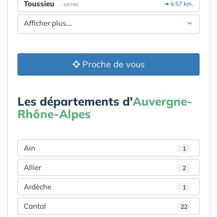
Toussieu
➔ à 57 km.
- 69780
Afficher plus....
Proche de vous
Les départements d'
Auvergne-
Rhône-Alpes
Ain
1
Allier
2
Ardèche
1
Cantal
22