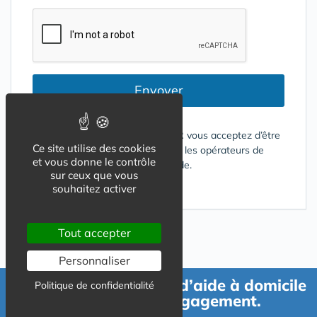
Envoyer
En cliquant sur le bouton ENVOYER vous acceptez d’être
Ce site utilise des cookies
contacté par mail ou téléphone par les opérateurs de
et vous donne le contrôle
services répondant à votre demande.
sur ceux que vous
souhaitez activer
Conditions d'utilisation
Tout accepter
Personnaliser
Demande de devis d’aide à domicile
Politique de confidentialité
gratuit et sans engagement.