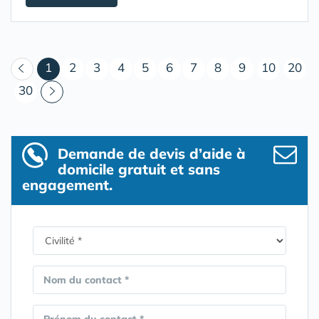
(courant)
1
2
3
4
5
6
7
8
9
10
20
30
Demande de devis d’aide à
domicile gratuit et sans
engagement.
Nom du contact *