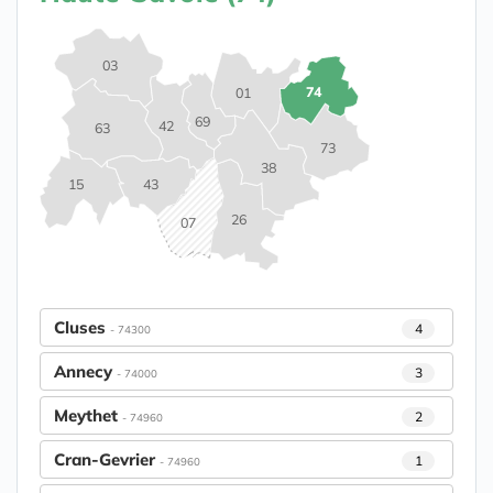
03
74
01
69
42
63
73
38
15
43
26
07
Cluses
4
- 74300
Annecy
3
- 74000
Meythet
2
- 74960
Cran-Gevrier
1
- 74960