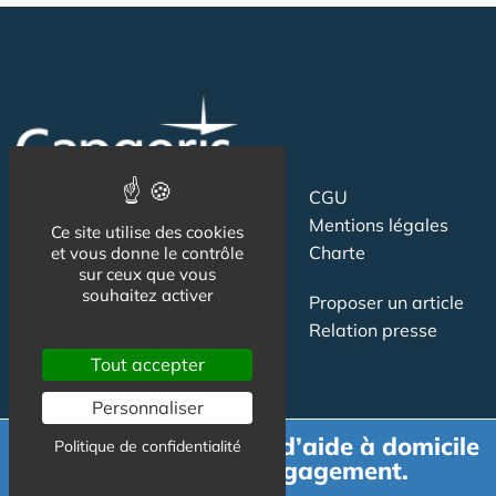
Suivez-nous
CGU
Mentions légales
Ce site utilise des cookies
Charte
et vous donne le contrôle
sur ceux que vous
souhaitez activer
Contact
Proposer un article
Newsletter
Relation presse
Publicité
Tout accepter
Personnaliser
Demande de devis d’aide à domicile
Politique de confidentialité
gratuit et sans engagement.