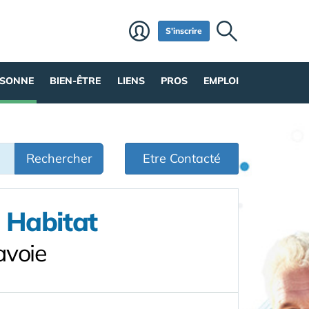
S'inscrire
RSONNE
BIEN-ÊTRE
LIENS
PROS
EMPLOI
Rechercher
Etre Contacté
 Habitat
avoie