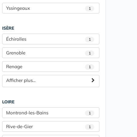
Yssingeaux
1
ISÈRE
Échirolles
1
Grenoble
1
Renage
1
Afficher plus...
LOIRE
Montrond-les-Bains
1
Rive-de-Gier
1