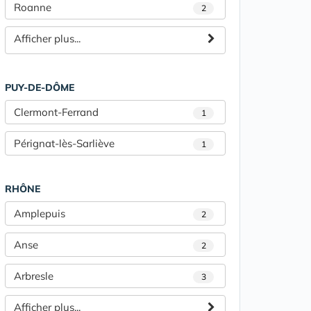
Roanne
2
Afficher plus...
PUY-DE-DÔME
Clermont-Ferrand
1
Pérignat-lès-Sarliève
1
RHÔNE
Amplepuis
2
Anse
2
Arbresle
3
Afficher plus...