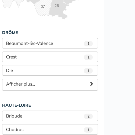
26
07
DRÔME
Beaumont-lès-Valence
1
Crest
1
Die
1
Afficher plus...
HAUTE-LOIRE
Brioude
2
Chadrac
1