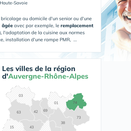
Haute-Savoie
bricolage au domicile d'un senior ou d'une
e âgée
avec par exemple, le
remplacement
x
, l'adaptation de la cuisine aux normes
e, installation d'une rampe PMR, ...
Les villes de la région
d'
Auvergne-Rhône-Alpes
03
74
01
69
42
63
73
38
15
43