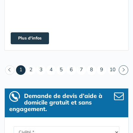
Plus d'infos
(courant)
1
2
3
4
5
6
7
8
9
10
Demande de devis d’aide à
domicile gratuit et sans
engagement.