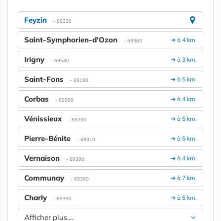
Feyzin
- 69320
Saint-Symphorien-d'Ozon
➔ à 4 km.
- 69360
Irigny
➔ à 3 km.
- 69540
Saint-Fons
➔ à 5 km.
- 69190
Corbas
➔ à 4 km.
- 69960
Vénissieux
➔ à 5 km.
- 69200
Pierre-Bénite
➔ à 5 km.
- 69310
Vernaison
➔ à 4 km.
- 69390
Communay
➔ à 7 km.
- 69360
Charly
➔ à 5 km.
- 69390
Afficher plus....