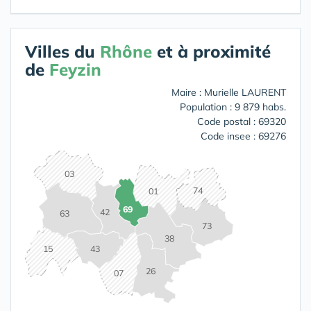
Villes du
Rhône
et à proximité
de
Feyzin
Maire : Murielle LAURENT
Population : 9 879 habs.
Code postal : 69320
Code insee : 69276
03
74
01
69
42
63
73
38
15
43
26
07