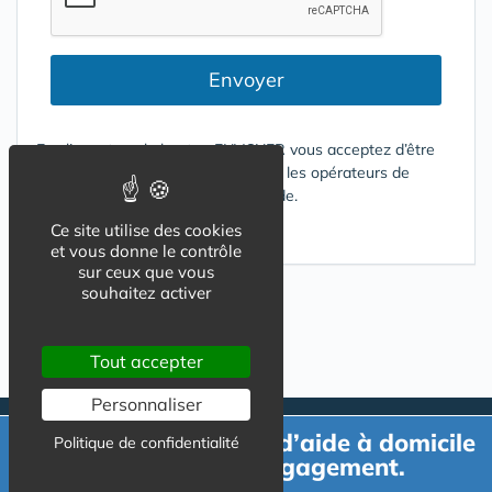
Envoyer
En cliquant sur le bouton ENVOYER vous acceptez d’être
contacté par mail ou téléphone par les opérateurs de
services répondant à votre demande.
Ce site utilise des cookies
Conditions d'utilisation
et vous donne le contrôle
sur ceux que vous
souhaitez activer
Tout accepter
Personnaliser
Demande de devis d’aide à domicile
Politique de confidentialité
gratuit et sans engagement.