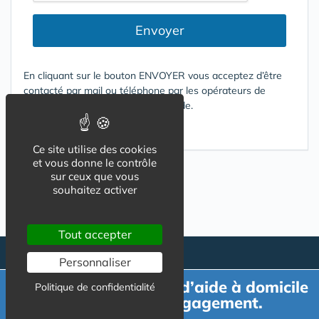
Envoyer
En cliquant sur le bouton ENVOYER vous acceptez d’être
contacté par mail ou téléphone par les opérateurs de
services répondant à votre demande.
Conditions d'utilisation
Ce site utilise des cookies
et vous donne le contrôle
sur ceux que vous
souhaitez activer
Tout accepter
Personnaliser
Demande de devis d’aide à domicile
Politique de confidentialité
gratuit et sans engagement.