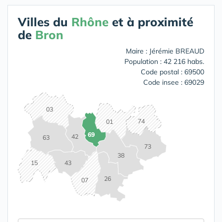
Villes du
Rhône
et à proximité
de
Bron
Maire : Jérémie BREAUD
Population : 42 216 habs.
Code postal : 69500
Code insee : 69029
03
74
01
69
42
63
73
38
15
43
26
07