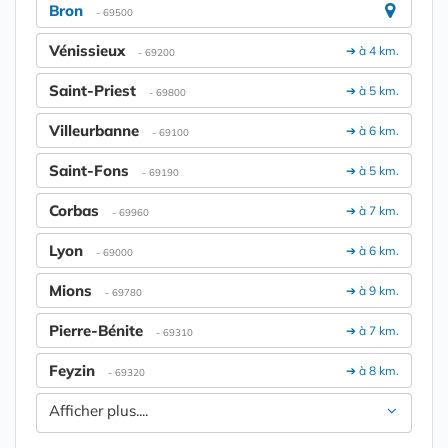
Bron
- 69500
Vénissieux
➔ à 4 km.
- 69200
Saint-Priest
➔ à 5 km.
- 69800
Villeurbanne
➔ à 6 km.
- 69100
Saint-Fons
➔ à 5 km.
- 69190
Corbas
➔ à 7 km.
- 69960
Lyon
➔ à 6 km.
- 69000
Mions
➔ à 9 km.
- 69780
Pierre-Bénite
➔ à 7 km.
- 69310
Feyzin
➔ à 8 km.
- 69320
Afficher plus....