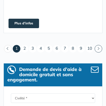
Plus d'infos
(courant)
1
2
3
4
5
6
7
8
9
10
Demande de devis d’aide à
domicile gratuit et sans
engagement.