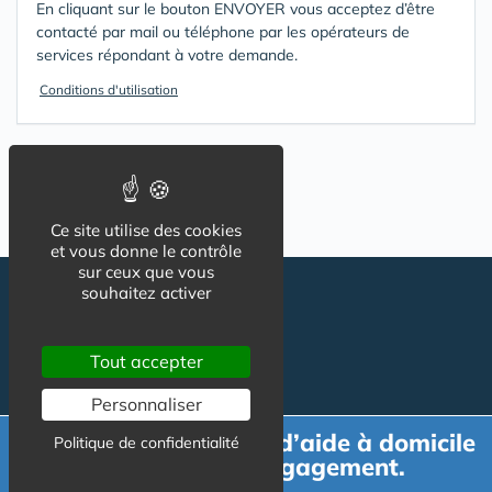
En cliquant sur le bouton ENVOYER vous acceptez d’être
contacté par mail ou téléphone par les opérateurs de
services répondant à votre demande.
Conditions d'utilisation
Ce site utilise des cookies
et vous donne le contrôle
sur ceux que vous
souhaitez activer
Tout accepter
Personnaliser
Demande de devis d’aide à domicile
Politique de confidentialité
Suivez-nous
CGU
gratuit et sans engagement.
Mentions légales