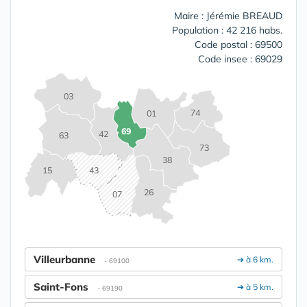
Maire : Jérémie BREAUD
Population : 42 216 habs.
Code postal : 69500
Code insee : 69029
03
74
01
69
42
63
73
38
15
43
26
07
Villeurbanne
➔ à 6 km.
- 69100
Saint-Fons
➔ à 5 km.
- 69190