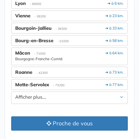
Lyon
➔ à 6 km.
- 69000
Vienne
➔ à 23 km.
- 38200
Bourgoin-Jallieu
➔ à 33 km.
- 38300
Bourg-en-Bresse
➔ à 58 km.
- 01000
Mâcon
➔ à 64 km.
- 71000
Bourgogne-Franche-Comté
Roanne
➔ à 73 km.
- 42300
Motte-Servolex
➔ à 77 km.
- 73290
Afficher plus....
Proche de vous