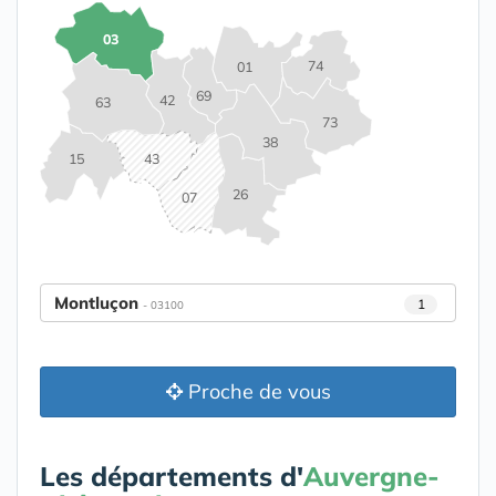
03
74
01
69
42
63
73
38
15
43
26
07
Montluçon
1
- 03100
Proche de vous
Les départements d'
Auvergne-