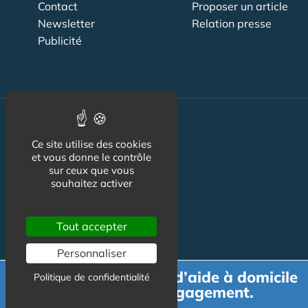
Contact
Proposer un article
Newsletter
Relation presse
Publicité
Actualité
Ce site utilise des cookies
Maisons de retraite
et vous donne le contrôle
sur ceux que vous
Résidences Service
souhaitez activer
Liens Utiles
Tout accepter
Services à la personne
Personnaliser
Logement Senior
Demande de devis d’aide à domicile
Politique de confidentialité
Bien-être
gratuit et sans engagement.
Emploi & formation