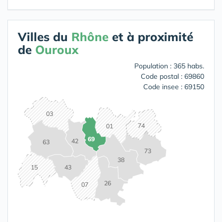
Villes du
Rhône
et à proximité
de
Ouroux
Population : 365 habs.
Code postal : 69860
Code insee : 69150
03
74
01
69
42
63
73
38
15
43
26
07