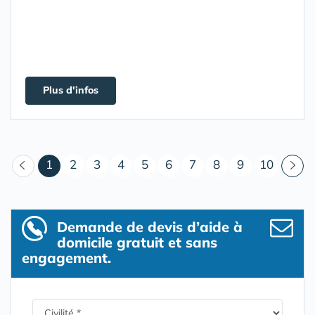
Plus d'infos
(courant)
1
2
3
4
5
6
7
8
9
10
Demande de devis d’aide à
domicile gratuit et sans
engagement.