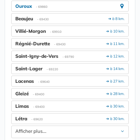
Ouroux
- 69860
Beaujeu
➔ à 8 km.
- 69430
Villié-Morgon
➔ à 10 km.
- 69910
Régnié-Durette
➔ à 11 km.
- 69430
Saint-Igny-de-Vers
➔ à 12 km.
- 69790
Saint-Lager
➔ à 14 km.
- 69220
Lacenas
➔ à 27 km.
- 69640
Gleizé
➔ à 28 km.
- 69400
Limas
➔ à 30 km.
- 69400
Létra
➔ à 30 km.
- 69620
Afficher plus....