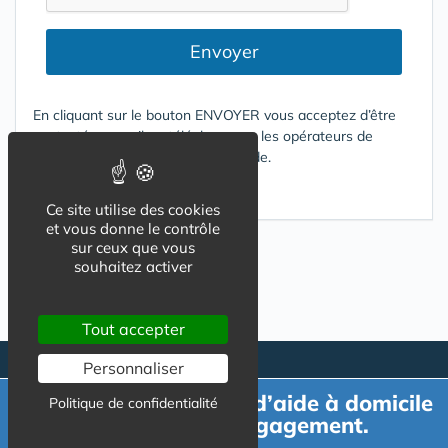
Envoyer
En cliquant sur le bouton ENVOYER vous acceptez d’être
contacté par mail ou téléphone par les opérateurs de
services répondant à votre demande.
Conditions d'utilisation
Ce site utilise des cookies
et vous donne le contrôle
sur ceux que vous
souhaitez activer
Tout accepter
Personnaliser
Demande de devis d’aide à domicile
Politique de confidentialité
gratuit et sans engagement.