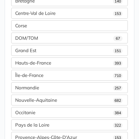
Bretagne
140
Centre-Val de Loire
153
Corse
DOM/TOM
67
Grand Est
151
Hauts-de-France
393
Île-de-France
710
Normandie
257
Nouvelle-Aquitaine
682
Occitanie
384
Pays de la Loire
322
Provence-Alpes-Côte-D'Azur
153