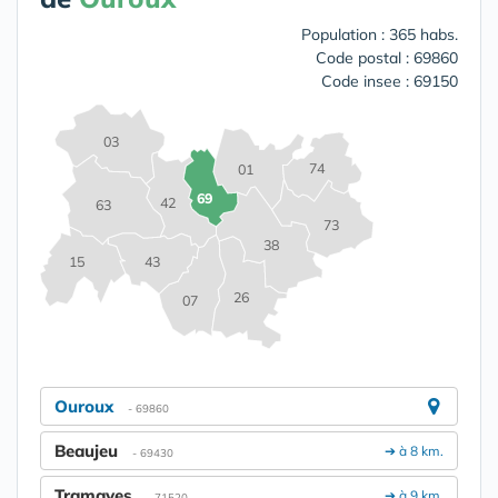
Population : 365 habs.
Code postal : 69860
Code insee : 69150
03
74
01
69
42
63
73
38
15
43
26
07
Ouroux
- 69860
Beaujeu
➔ à 8 km.
- 69430
Tramayes
➔ à 9 km.
- 71520