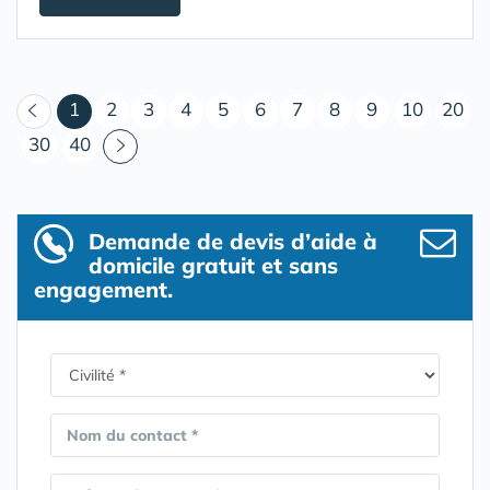
(courant)
1
2
3
4
5
6
7
8
9
10
20
30
40
Demande de devis d’aide à
domicile gratuit et sans
engagement.
Nom du contact *