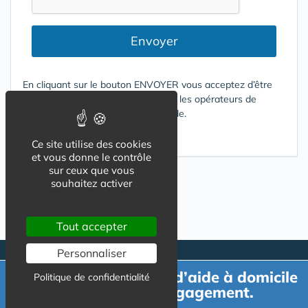
Envoyer
En cliquant sur le bouton ENVOYER vous acceptez d’être
contacté par mail ou téléphone par les opérateurs de
services répondant à votre demande.
Conditions d'utilisation
Ce site utilise des cookies
et vous donne le contrôle
sur ceux que vous
souhaitez activer
Tout accepter
Personnaliser
Demande de devis d’aide à domicile
Politique de confidentialité
gratuit et sans engagement.