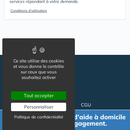
services répondant à votre demande.
Conditions d'utilisation
Ce site utilise des cookies
et vous donne le contrôle
sur ceux que vous
souhaitez activer
Tout accepter
Suivez-nous
CGU
Personnaliser
Mentions légales
Demande de devis d’aide à domicile
Politique de confidentialité
Charte
gratuit et sans engagement.