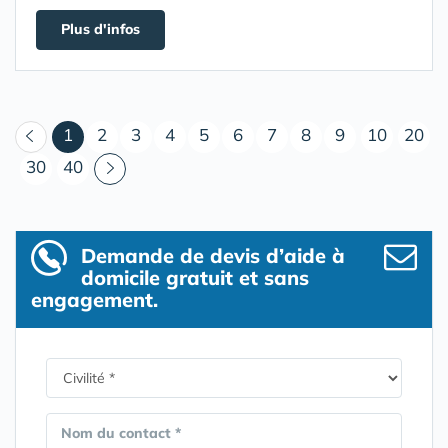
Plus d'infos
(courant)
1
2
3
4
5
6
7
8
9
10
20
30
40
Demande de devis d’aide à
domicile gratuit et sans
engagement.
Nom du contact *