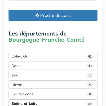
Proche de vous
Les départements de
Bourgogne-Franche-Comté
Côte-d'Or
52
Doubs
30
Jura
11
Nièvre
24
Haute-Saône
5
Saône-et-Loire
102