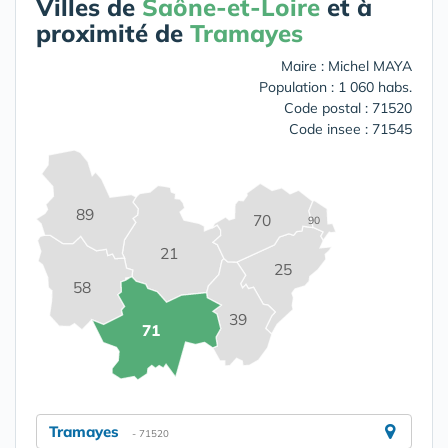
Villes de
Saône-et-Loire
et à
proximité de
Tramayes
Maire : Michel MAYA
Population : 1 060 habs.
Code postal : 71520
Code insee : 71545
89
70
90
21
25
58
39
71
Tramayes
- 71520