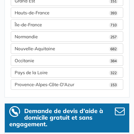
Grand Est
151
Hauts-de-France
393
Île-de-France
710
Normandie
257
Nouvelle-Aquitaine
682
Occitanie
384
Pays de la Loire
322
Provence-Alpes-Côte-D'Azur
153
Demande de devis d’aide à
domicile gratuit et sans
engagement.