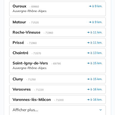
Ouroux
➔ à 9 km.
- 69860
Auvergne-Rhône-Alpes
Matour
➔ à 9 km.
- 71520
Roche-Vineuse
➔ à 11 km.
- 71960
Prissé
➔ à 11 km.
- 71960
Chaintré
➔ à 13 km.
- 71570
Saint-Igny-de-Vers
➔ à 15 km.
- 69790
Auvergne-Rhône-Alpes
Cluny
➔ à 15 km.
- 71250
Verosvres
➔ à 16 km.
- 71220
Varennes-lès-Mâcon
➔ à 16 km.
- 71000
Afficher plus....