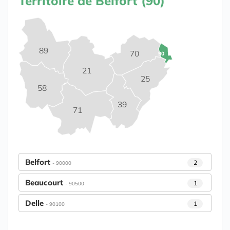
Territoire de Belfort (90)
89
70
90
21
25
58
39
71
Belfort
2
- 90000
Beaucourt
1
- 90500
Delle
1
- 90100