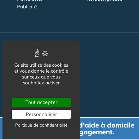
Publicité
Actualité
Maisons de retraite
Ce site utilise des cookies
Résidences Service
et vous donne le contrôle
sur ceux que vous
Liens Utiles
souhaitez activer
Services à la personne
Tout accepter
Logement Senior
Personnaliser
Bien-être
Demande de devis d’aide à domicile
Politique de confidentialité
Emploi & formation
gratuit et sans engagement.
Professionnels