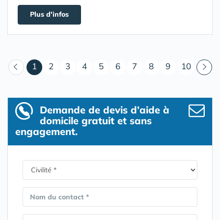
Plus d'infos
(courant)
1
2
3
4
5
6
7
8
9
10
Demande de devis d’aide à
domicile gratuit et sans
engagement.
Nom du contact *