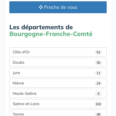
Proche de vous
Les départements de
Bourgogne-Franche-Comté
Côte-d'Or
52
Doubs
30
Jura
11
Nièvre
24
Haute-Saône
5
Saône-et-Loire
102
Yonne
48