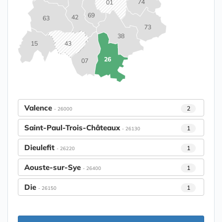
74
01
69
42
63
73
38
15
43
26
07
Valence
2
- 26000
Saint-Paul-Trois-Châteaux
1
- 26130
Dieulefit
1
- 26220
Aouste-sur-Sye
1
- 26400
Die
1
- 26150