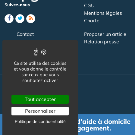
Suivez-nous
CGU
Mentions légales
Charte
Contact
Proposer un article
Newsletter
Relation presse
Publicité
Ce site utilise des cookies
et vous donne le contrôle
sur ceux que vous
souhaitez activer
Actualité
Tout accepter
Maisons de retraite
Résidences Service
Personnaliser
Demande de devis d’aide à domicile
Liens Utiles
Politique de confidentialité
gratuit et sans engagement.
Services à la personne