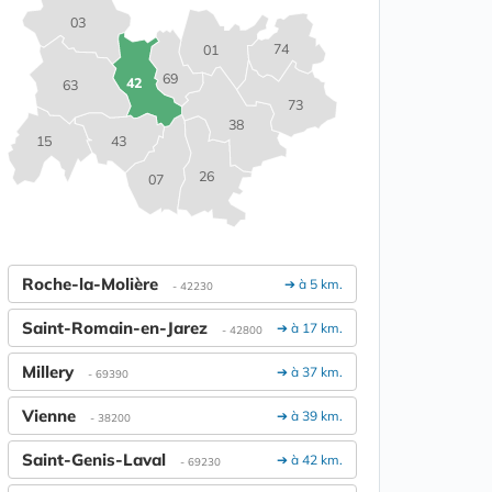
03
74
01
69
42
63
73
38
15
43
26
07
Roche-la-Molière
➔ à 5 km.
- 42230
Saint-Romain-en-Jarez
➔ à 17 km.
- 42800
Millery
➔ à 37 km.
- 69390
Vienne
➔ à 39 km.
- 38200
Saint-Genis-Laval
➔ à 42 km.
- 69230