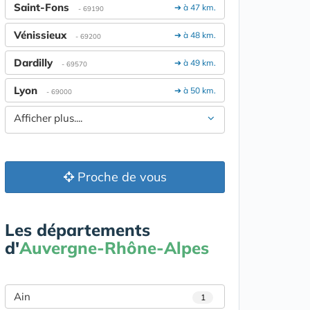
Saint-Fons
➔ à 47 km.
- 69190
Vénissieux
➔ à 48 km.
- 69200
Dardilly
➔ à 49 km.
- 69570
Lyon
➔ à 50 km.
- 69000
Afficher plus....
Proche de vous
Les départements
d'
Auvergne-Rhône-Alpes
Ain
1