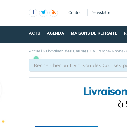
Panneau de gestion des cookies
Contact
Newsletter
ACTU
AGENDA
MAISONS DE RETRAITE
R
Accueil
»
Livraison des Courses
»
Auvergne-Rhône-A
Livraiso
à 