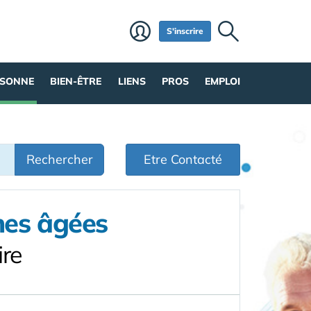
S'inscrire
RSONNE
BIEN-ÊTRE
LIENS
PROS
EMPLOI
Rechercher
Etre Contacté
nes âgées
ire