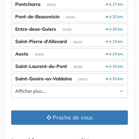
Pontcharra
➔ à 17 km.
- 38530
Pont-de-Beauvoisin
➔ à 20 km.
- 38480
Entre-deux-Guiers
➔ à 20 km.
- 38380
Saint-Pierre-d'Allevard
➔ à 24 km.
- 38830
Aoste
➔ à 24 km.
- 38490
Saint-Laurent-du-Pont
➔ à 25 km.
- 38380
Saint-Geoire-en-Valdaine
➔ à 25 km.
- 38620
Afficher plus....
Proche de vous