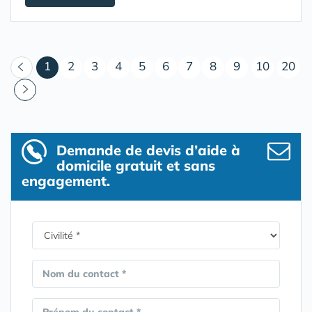
(courant)
1
2
3
4
5
6
7
8
9
10
20
Demande de devis d’aide à
domicile gratuit et sans
engagement.
Nom du contact *