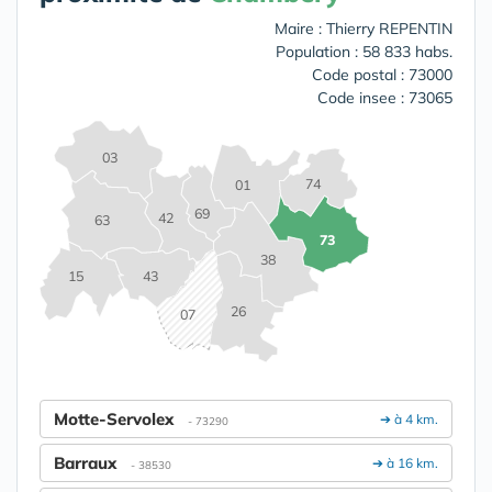
Maire : Thierry REPENTIN
Population : 58 833 habs.
Code postal : 73000
Code insee : 73065
03
74
01
69
42
63
73
38
15
43
26
07
Motte-Servolex
➔ à 4 km.
- 73290
Barraux
➔ à 16 km.
- 38530