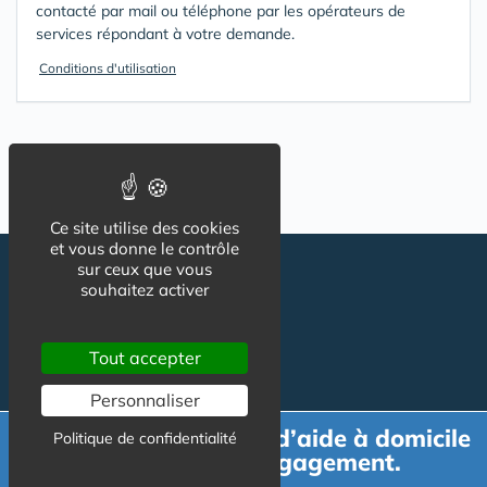
contacté par mail ou téléphone par les opérateurs de
services répondant à votre demande.
Conditions d'utilisation
Ce site utilise des cookies
et vous donne le contrôle
sur ceux que vous
souhaitez activer
Tout accepter
Personnaliser
Suivez-nous
CGU
Demande de devis d’aide à domicile
Politique de confidentialité
Mentions légales
gratuit et sans engagement.
Charte