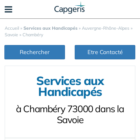
Panneau de gestion des cookies
Accueil
»
Services aux Handicapés
»
Auvergne-Rhône-Alpes
»
Savoie
»
Chambéry
Rechercher
Etre Contacté
Services aux
Handicapés
à Chambéry 73000 dans la
Savoie