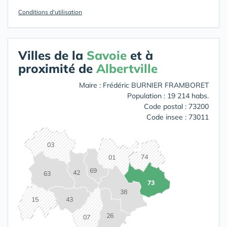
Conditions d'utilisation
Villes de la
Savoie
et à
proximité de
Albertville
Maire : Frédéric BURNIER FRAMBORET
Population : 19 214 habs.
Code postal : 73200
Code insee : 73011
03
74
01
69
42
63
73
38
15
43
26
07