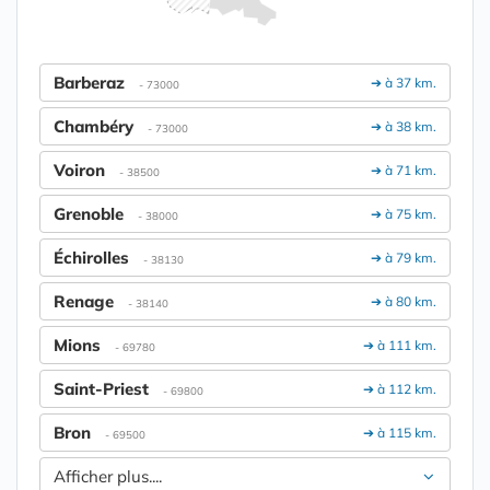
Barberaz
➔ à 37 km.
- 73000
Chambéry
➔ à 38 km.
- 73000
Voiron
➔ à 71 km.
- 38500
Grenoble
➔ à 75 km.
- 38000
Échirolles
➔ à 79 km.
- 38130
Renage
➔ à 80 km.
- 38140
Mions
➔ à 111 km.
- 69780
Saint-Priest
➔ à 112 km.
- 69800
Bron
➔ à 115 km.
- 69500
Afficher plus....