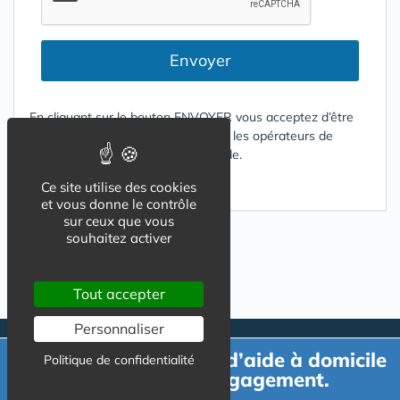
Envoyer
En cliquant sur le bouton ENVOYER vous acceptez d’être
contacté par mail ou téléphone par les opérateurs de
services répondant à votre demande.
Conditions d'utilisation
Ce site utilise des cookies
et vous donne le contrôle
sur ceux que vous
souhaitez activer
Tout accepter
Personnaliser
Demande de devis d’aide à domicile
Politique de confidentialité
gratuit et sans engagement.