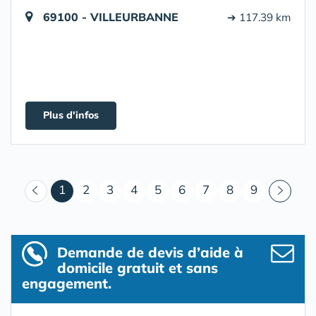
69100 - VILLEURBANNE
➔ 117.39 km
Plus d'infos
(courant)
1
2
3
4
5
6
7
8
9
Demande de devis d’aide à
domicile gratuit et sans
engagement.