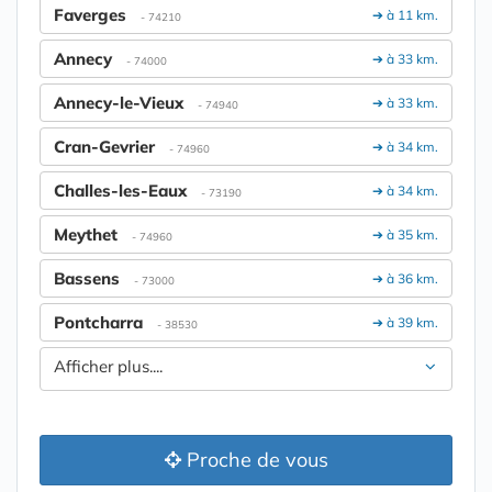
Faverges
➔ à 11 km.
- 74210
Annecy
➔ à 33 km.
- 74000
Annecy-le-Vieux
➔ à 33 km.
- 74940
Cran-Gevrier
➔ à 34 km.
- 74960
Challes-les-Eaux
➔ à 34 km.
- 73190
Meythet
➔ à 35 km.
- 74960
Bassens
➔ à 36 km.
- 73000
Pontcharra
➔ à 39 km.
- 38530
Afficher plus....
Proche de vous