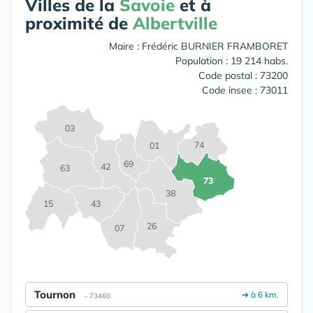
Villes de la
Savoie
et à
proximité de
Albertville
Maire : Frédéric BURNIER FRAMBORET
Population : 19 214 habs.
Code postal : 73200
Code insee : 73011
03
74
01
69
42
63
73
38
15
43
26
07
Tournon
➔ à 6 km.
- 73460