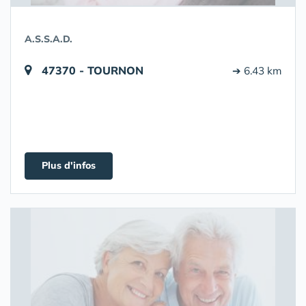
A.S.S.A.D.
47370 - TOURNON
➔ 6.43 km
Plus d'infos