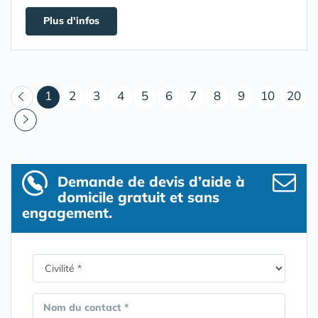
Plus d'infos
(courant)
1
2
3
4
5
6
7
8
9
10
20
Demande de devis d’aide à
domicile gratuit et sans
engagement.
Nom du contact *