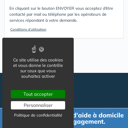
En cliquant sur le bouton ENVOYER vous acceptez d’être
contacté par mail ou téléphone par les opérateurs de
services répondant à votre demande.
Conditions d'utilisation
Ce site utilise des cookies
et vous donne le contrôle
sur ceux que vous
souhaitez activer
Tout accepter
Personnaliser
Demande de devis d’aide à domicile
Politique de confidentialité
gratuit et sans engagement.
Suivez-nous
CGU