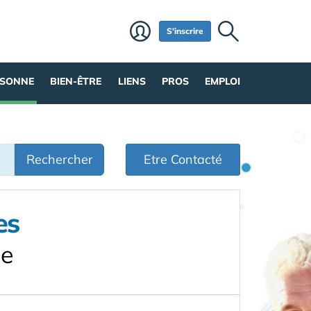
S'inscrire
RSONNE
BIEN-ÊTRE
LIENS
PROS
EMPLOI
Rechercher
Etre Contacté
es
ie