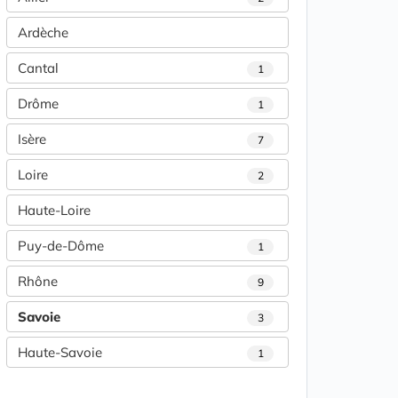
Ardèche
Cantal
1
Drôme
1
Isère
7
Loire
2
Haute-Loire
Puy-de-Dôme
1
Rhône
9
Savoie
3
Haute-Savoie
1