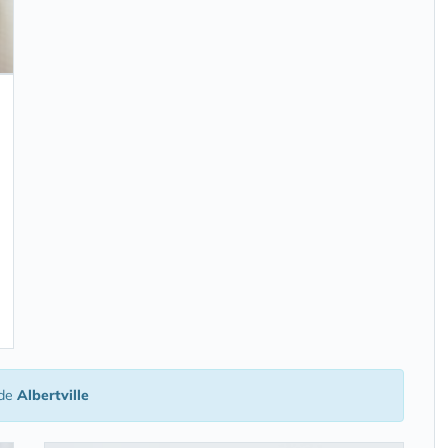
 de
Albertville