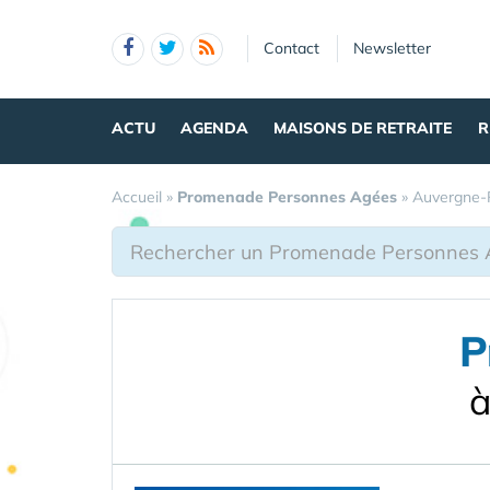
Panneau de gestion des cookies
Contact
Newsletter
ACTU
AGENDA
MAISONS DE RETRAITE
R
Accueil
»
Promenade Personnes Agées
»
Auvergne-
P
à