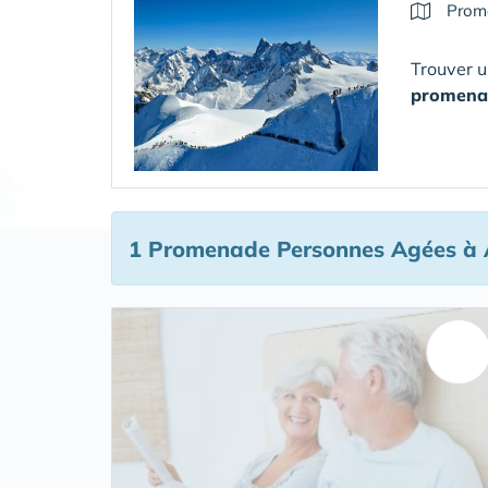
Prom
Trouver u
promenad
1 Promenade Personnes Agées
à A