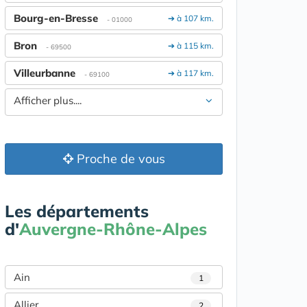
Bourg-en-Bresse
➔ à 107 km.
- 01000
Bron
➔ à 115 km.
- 69500
Villeurbanne
➔ à 117 km.
- 69100
Afficher plus....
Proche de vous
Les départements
d'
Auvergne-Rhône-Alpes
Ain
1
Allier
2