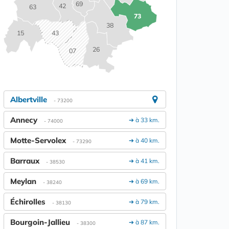
69
42
63
73
38
15
43
26
07
Albertville
- 73200
Annecy
➔ à 33 km.
- 74000
Motte-Servolex
➔ à 40 km.
- 73290
Barraux
➔ à 41 km.
- 38530
Meylan
➔ à 69 km.
- 38240
Échirolles
➔ à 79 km.
- 38130
Bourgoin-Jallieu
➔ à 87 km.
- 38300