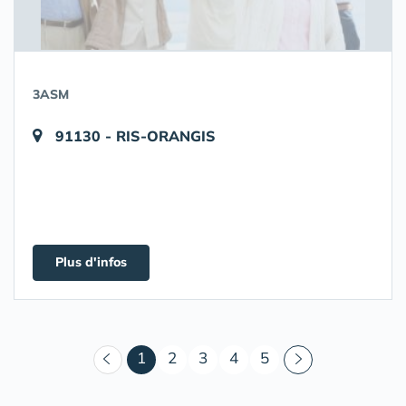
3ASM
91130 - RIS-ORANGIS
Plus d'infos
(courant)
1
2
3
4
5