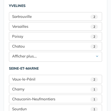
YVELINES
Sartrouville
2
Versailles
2
Poissy
2
Chatou
2
Afficher plus....
SEINE-ET-MARNE
Vaux-le-Pénil
2
Charny
1
Chauconin-Neufmontiers
1
Sourdun
1