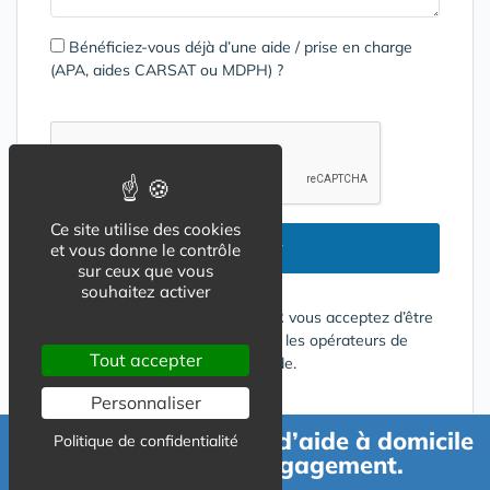
Bénéficiez-vous déjà d’une aide / prise en charge
(APA, aides CARSAT ou MDPH) ?
Ce site utilise des cookies
Envoyer
et vous donne le contrôle
sur ceux que vous
souhaitez activer
En cliquant sur le bouton ENVOYER vous acceptez d’être
contacté par mail ou téléphone par les opérateurs de
Tout accepter
services répondant à votre demande.
Conditions d'utilisation
Personnaliser
Demande de devis d’aide à domicile
Politique de confidentialité
gratuit et sans engagement.