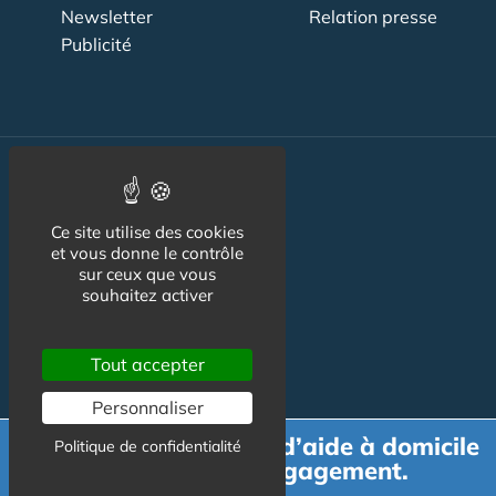
Newsletter
Relation presse
Publicité
Actualité
Maisons de retraite
Ce site utilise des cookies
et vous donne le contrôle
Résidences Service
sur ceux que vous
souhaitez activer
Liens Utiles
Services à la personne
Tout accepter
Logement Senior
Personnaliser
Bien-être
Demande de devis d’aide à domicile
Politique de confidentialité
gratuit et sans engagement.
Emploi & formation