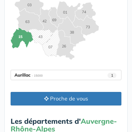
03
74
01
69
42
63
73
38
15
43
26
07
Aurillac
1
- 15000
Proche de vous
Les départements d'
Auvergne-
Rhône-Alpes