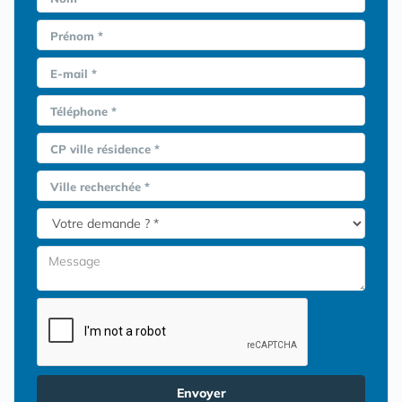
Prénom *
E-mail *
Téléphone *
CP ville résidence *
Ville recherchée *
Envoyer