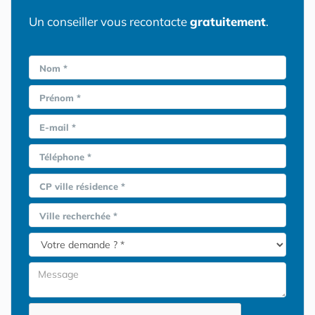
Un conseiller vous recontacte
gratuitement
.
Nom *
Prénom *
E-mail *
Téléphone *
CP ville résidence *
Ville recherchée *