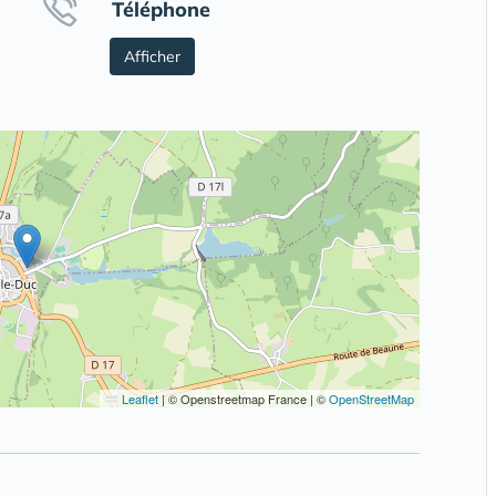
Téléphone
Afficher
Leaflet
|
© Openstreetmap France | ©
OpenStreetMap