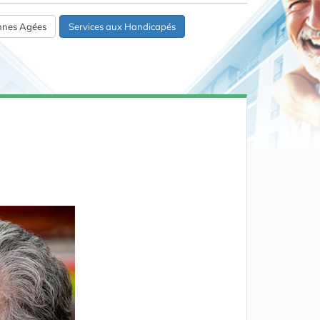
onnes Agées
Services aux Handicapés