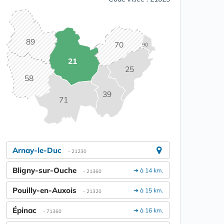
89
70
90
21
25
58
39
71
Arnay-le-Duc
- 21230
Bligny-sur-Ouche
➔ à 14 km.
- 21360
Pouilly-en-Auxois
➔ à 15 km.
- 21320
Épinac
➔ à 16 km.
- 71360