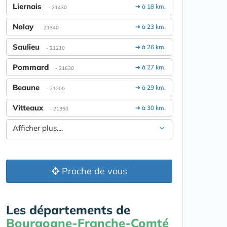
Liernais
➔ à 18 km.
- 21430
Nolay
➔ à 23 km.
- 21340
Saulieu
➔ à 26 km.
- 21210
Pommard
➔ à 27 km.
- 21630
Beaune
➔ à 29 km.
- 21200
Vitteaux
➔ à 30 km.
- 21350
Afficher plus....
Proche de vous
Les départements de
Bourgogne-Franche-Comté