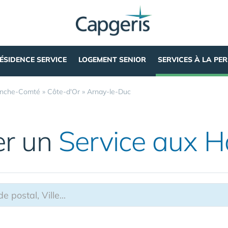
ÉSIDENCE SERVICE
LOGEMENT SENIOR
SERVICES À LA PE
anche-Comté
»
Côte-d'Or
»
Arnay-le-Duc
er un
Service aux 