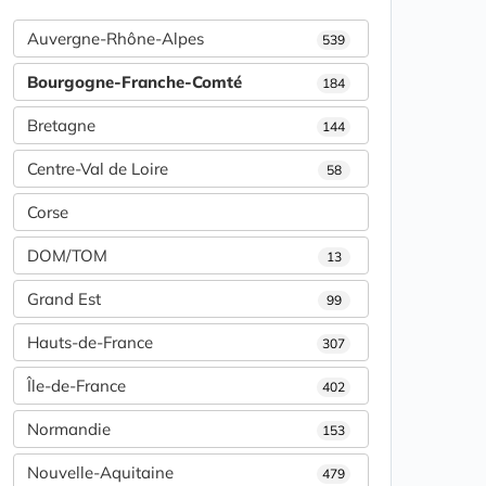
Auvergne-Rhône-Alpes
539
Bourgogne-Franche-Comté
184
Bretagne
144
Centre-Val de Loire
58
Corse
DOM/TOM
13
Grand Est
99
Hauts-de-France
307
Île-de-France
402
Normandie
153
Nouvelle-Aquitaine
479