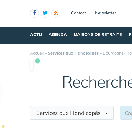
Panneau de gestion des cookies
Contact
Newsletter
ACTU
AGENDA
MAISONS DE RETRAITE
R
Accueil
»
Services aux Handicapés
»
Bourgogne-Fr
Recherch
Services aux Handicapés