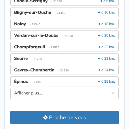
Ladoix-Serrigny
➔ à 6 km.
- 21550
Bligny-sur-Ouche
➔ à 16 km.
- 21360
Nolay
➔ à 18 km.
- 21340
Verdun-sur-le-Doubs
➔ à 20 km.
- 71350
Champforgeuil
➔ à 23 km.
- 71530
Seurre
➔ à 23 km.
- 21250
Gevrey-Chambertin
➔ à 24 km.
- 21220
Épinac
➔ à 25 km.
- 71360
Afficher plus....
Proche de vous