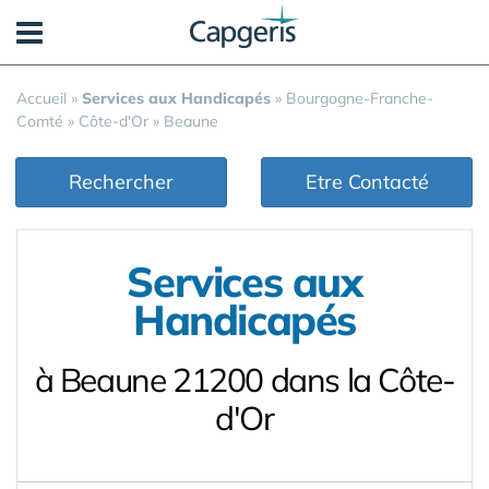
Panneau de gestion des cookies
Accueil
»
Services aux Handicapés
»
Bourgogne-Franche-
Comté
»
Côte-d'Or
»
Beaune
Rechercher
Etre Contacté
Services aux
Handicapés
à Beaune 21200 dans la Côte-
d'Or