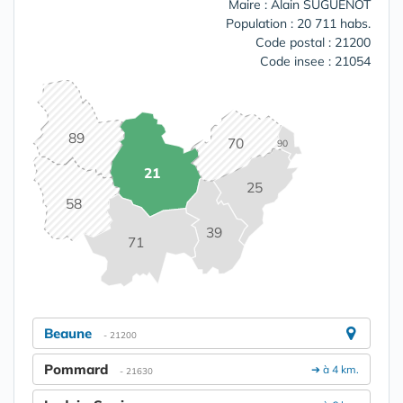
Maire : Alain SUGUENOT
Population : 20 711 habs.
Code postal : 21200
Code insee : 21054
89
70
90
21
25
58
39
71
Beaune
- 21200
Pommard
➔ à 4 km.
- 21630