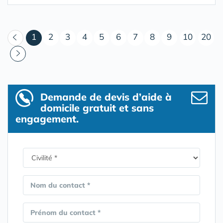
(courant)
1
2
3
4
5
6
7
8
9
10
20
Demande de devis d’aide à
domicile gratuit et sans
engagement.
Nom du contact *
Prénom du contact *