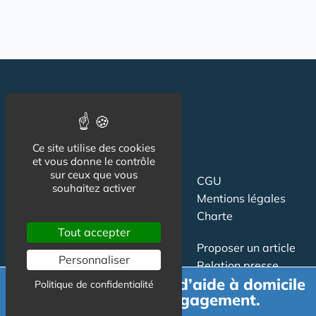
Ce site utilise des cookies
et vous donne le contrôle
sur ceux que vous
Suivez-nous
CGU
souhaitez activer
Mentions légales
Charte
Tout accepter
Contact
Proposer un article
Personnaliser
Newsletter
Relation presse
Demande de devis d’aide à domicile
Publicité
Politique de confidentialité
gratuit et sans engagement.