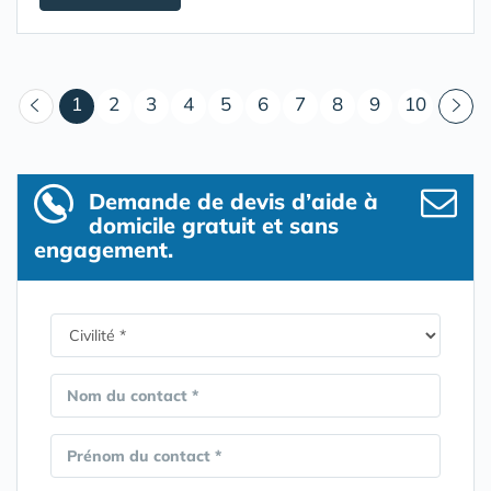
(courant)
1
2
3
4
5
6
7
8
9
10
Demande de devis d’aide à
domicile gratuit et sans
engagement.
Nom du contact *
Prénom du contact *