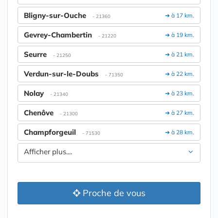
Bligny-sur-Ouche
➔ à 17 km.
- 21360
Gevrey-Chambertin
➔ à 19 km.
- 21220
Seurre
➔ à 21 km.
- 21250
Verdun-sur-le-Doubs
➔ à 22 km.
- 71350
Nolay
➔ à 23 km.
- 21340
Chenôve
➔ à 27 km.
- 21300
Champforgeuil
➔ à 28 km.
- 71530
Afficher plus....
Proche de vous