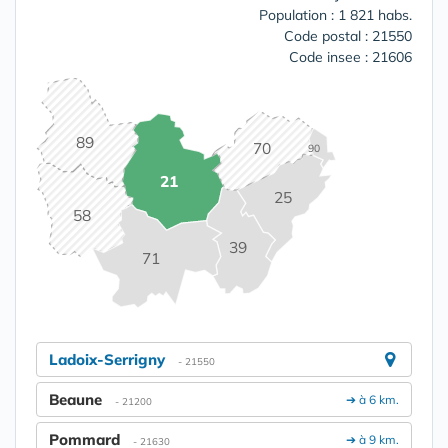
Population : 1 821 habs.
Code postal : 21550
Code insee : 21606
89
70
90
21
25
58
39
71
Ladoix-Serrigny
- 21550
Beaune
➔ à 6 km.
- 21200
Pommard
➔ à 9 km.
- 21630