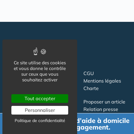
Ce site utilise des cookies
et vous donne le contrôle
Suivez-nous
CGU
sur ceux que vous
souhaitez activer
Mentions légales
Charte
Tout accepter
Contact
Proposer un article
Newsletter
Relation presse
Personnaliser
Publicité
Demande de devis d’aide à domicile
Politique de confidentialité
gratuit et sans engagement.