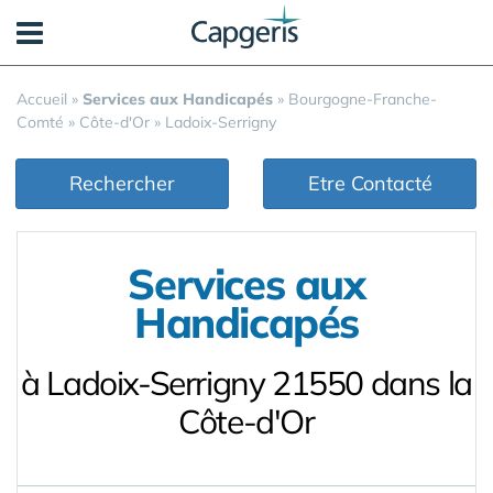
Panneau de gestion des cookies
Accueil
»
Services aux Handicapés
»
Bourgogne-Franche-
Comté
»
Côte-d'Or
»
Ladoix-Serrigny
Rechercher
Etre Contacté
Services aux
Handicapés
à Ladoix-Serrigny 21550 dans la
Côte-d'Or