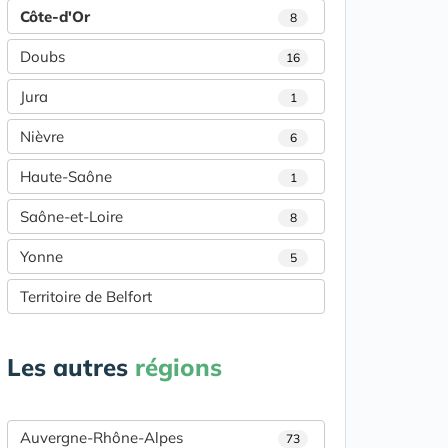
Côte-d'Or
8
Doubs
16
Jura
1
Nièvre
6
Haute-Saône
1
Saône-et-Loire
8
Yonne
5
Territoire de Belfort
Les autres
régions
Auvergne-Rhône-Alpes
73