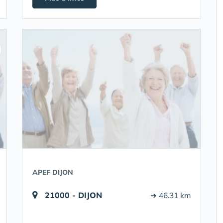
APEF DIJON
21000 - DIJON
➔ 46.31 km