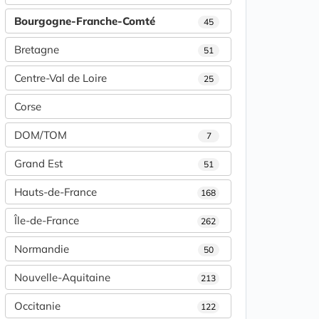
Bourgogne-Franche-Comté
45
Bretagne
51
Centre-Val de Loire
25
Corse
DOM/TOM
7
Grand Est
51
Hauts-de-France
168
Île-de-France
262
Normandie
50
Nouvelle-Aquitaine
213
Occitanie
122