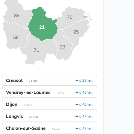
89
70
90
21
25
58
39
71
Creusot
➔ à 38 km.
- 71200
Venarey-les-Laumes
➔ à 46 km.
- 21150
Dijon
➔ à 46 km.
- 21000
Longvic
➔ à 47 km.
- 21600
Chalon-sur-Saône
➔ à 47 km.
- 71100