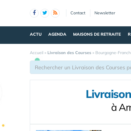
Panneau de gestion des cookies
Contact
Newsletter
ACTU
AGENDA
MAISONS DE RETRAITE
R
Accueil
»
Livraison des Courses
»
Bourgogne-Franc
Livraiso
à Ar