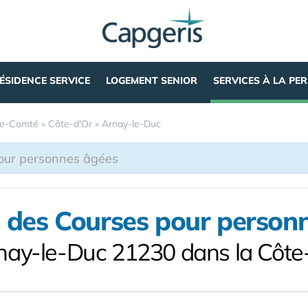
ÉSIDENCE SERVICE
LOGEMENT SENIOR
SERVICES À LA PE
he-Comté
»
Côte-d'Or
»
Arnay-le-Duc
n des Courses pour person
nay-le-Duc 21230 dans la Côte