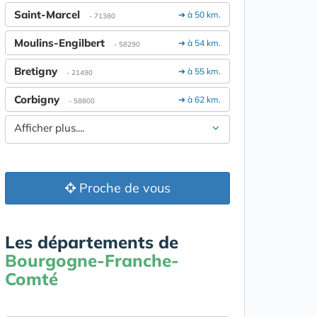
Saint-Marcel
➔ à 50 km.
- 71380
Moulins-Engilbert
➔ à 54 km.
- 58290
Bretigny
➔ à 55 km.
- 21490
Corbigny
➔ à 62 km.
- 58800
Afficher plus....
Proche de vous
Les départements de
Bourgogne-Franche-
Comté