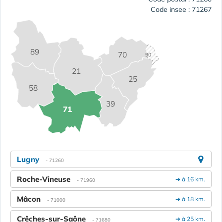
Code insee : 71267
89
70
90
21
25
58
39
71
Lugny
- 71260
Roche-Vineuse
➔ à 16 km.
- 71960
Mâcon
➔ à 18 km.
- 71000
Crêches-sur-Saône
➔ à 25 km.
- 71680