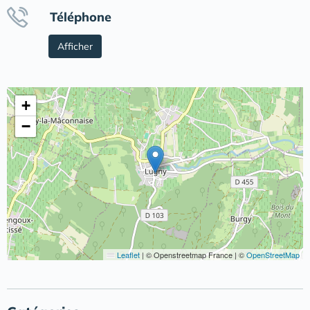
Téléphone
Afficher
+
−
Leaflet
|
© Openstreetmap France | ©
OpenStreetMap