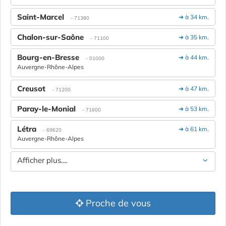
Saint-Marcel
➔ à 34 km.
- 71380
Chalon-sur-Saône
➔ à 35 km.
- 71100
Bourg-en-Bresse
➔ à 44 km.
- 01000
Auvergne-Rhône-Alpes
Creusot
➔ à 47 km.
- 71200
Paray-le-Monial
➔ à 53 km.
- 71600
Létra
➔ à 61 km.
- 69620
Auvergne-Rhône-Alpes
Afficher plus....
Proche de vous