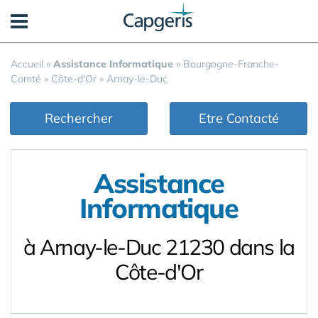
Panneau de gestion des cookies
Accueil
»
Assistance Informatique
»
Bourgogne-Franche-
Comté
»
Côte-d'Or
»
Arnay-le-Duc
Rechercher
Etre Contacté
Assistance
Informatique
à Arnay-le-Duc 21230 dans la
Côte-d'Or