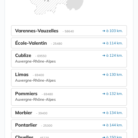
Varennes-Vauzelles
➔ à 103 km.
- 58640
École-Valentin
➔ à 114 km.
- 25480
Cublize
➔ à 124 km.
- 69550
Auvergne-Rhône-Alpes
Limas
➔ à 130 km.
- 69400
Auvergne-Rhône-Alpes
Pommiers
➔ à 132 km.
- 69480
Auvergne-Rhône-Alpes
Morbier
➔ à 134 km.
- 39400
Pontarlier
➔ à 144 km.
- 25300
Chuelles
➔ à 150 km.
- 45220