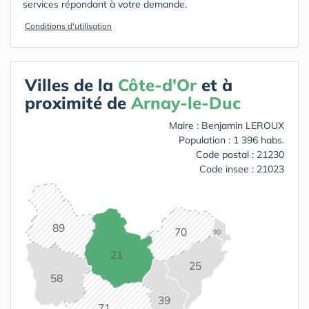
services répondant à votre demande.
Conditions d'utilisation
Villes de la
Côte-d'Or
et à
proximité de
Arnay-le-Duc
Maire : Benjamin LEROUX
Population : 1 396 habs.
Code postal : 21230
Code insee : 21023
89
70
90
21
25
58
39
71