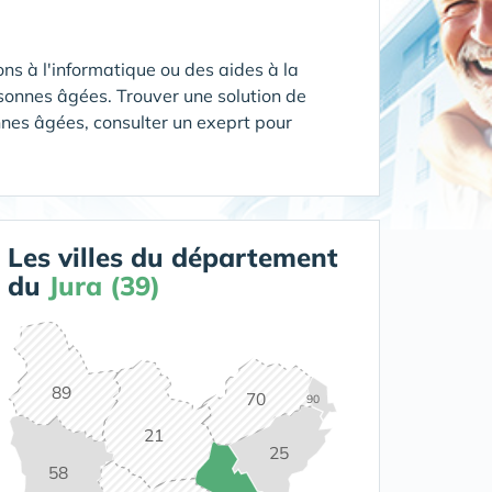
ns à l'informatique ou des aides à la
rsonnes âgées. Trouver une solution de
nnes âgées, consulter un exeprt pour
Les villes du département
du
Jura (39)
89
70
90
21
25
58