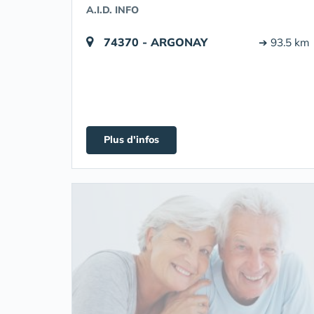
A.I.D. INFO
74370 - ARGONAY
➔ 93.5 km
Plus d'infos