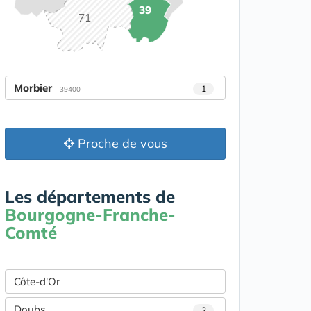
39
71
Morbier
1
- 39400
Proche de vous
Les départements de
Bourgogne-Franche-
Comté
Côte-d'Or
Doubs
2