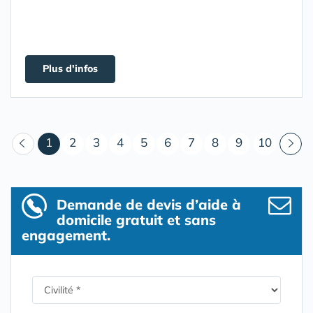
Plus d'infos
(courant)
1
2
3
4
5
6
7
8
9
10
Demande de devis d’aide à
domicile gratuit et sans
engagement.