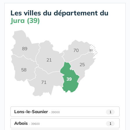
Les villes du département du
Jura (39)
89
70
90
21
25
58
39
71
Lons-le-Saunier
1
- 39000
Arbois
1
- 39600