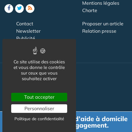
Mentions légales
Charte
Contact
Proposer un article
Newsletter
Relation presse
Publicité
Ce site utilise des cookies
et vous donne le contrôle
sur ceux que vous
Actualité
souhaitez activer
Maisons de retraite
Tout accepter
Résidences Service
Personnaliser
Liens Utiles
Demande de devis d’aide à domicile
Politique de confidentialité
Services à la personne
gratuit et sans engagement.
Logement Senior