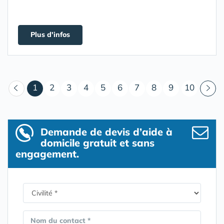
Plus d'infos
(courant)
1
2
3
4
5
6
7
8
9
10
Demande de devis d’aide à
domicile gratuit et sans
engagement.
Nom du contact *