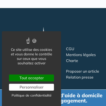
Suivez-nous
CGU
Ce site utilise des cookies
et vous donne le contrôle
Mentions légales
sur ceux que vous
Charte
souhaitez activer
Contact
Proposer un article
Newsletter
Relation presse
Tout accepter
Publicité
Personnaliser
Demande de devis d’aide à domicile
Politique de confidentialité
gratuit et sans engagement.