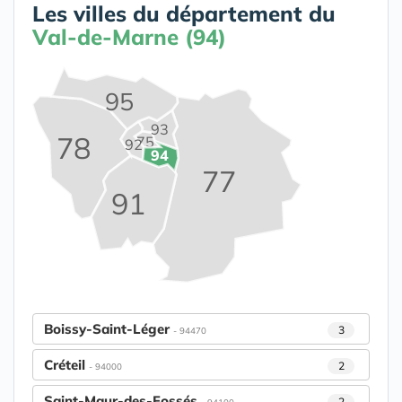
Les villes du département du
Val-de-Marne (94)
95
93
78
75
92
94
77
91
Boissy-Saint-Léger
3
- 94470
Créteil
2
- 94000
Saint-Maur-des-Fossés
2
- 94100