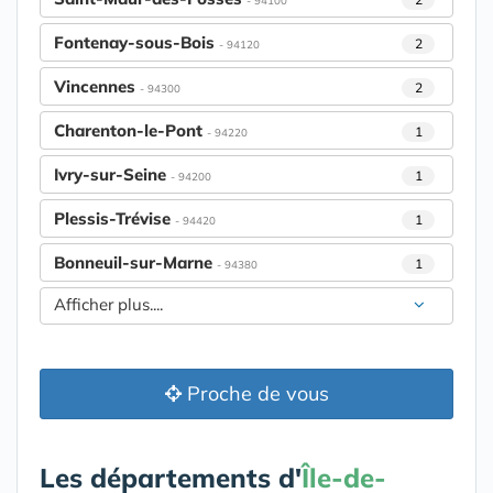
Fontenay-sous-Bois
2
- 94120
Vincennes
2
- 94300
Charenton-le-Pont
1
- 94220
Ivry-sur-Seine
1
- 94200
Plessis-Trévise
1
- 94420
Bonneuil-sur-Marne
1
- 94380
Afficher plus....
Proche de vous
Les départements d'
Île-de-