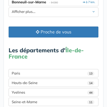
Bonneuil-sur-Marne
➔ à 7 km.
- 94380
Afficher plus....
Proche de vous
Les départements d'
Île-de-
France
Paris
13
Hauts-de-Seine
14
Yvelines
44
Seine-et-Marne
11