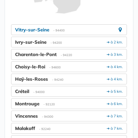
Vitry-sur-Seine
- 94400
Ivry-sur-Seine
➔ à 2 km.
- 94200
Charenton-le-Pont
➔ à 3 km.
- 94220
Choisy-le-Roi
➔ à 4 km.
- 94600
Haÿ-les-Roses
➔ à 4 km.
- 94240
Créteil
➔ à 5 km.
- 94000
Montrouge
➔ à 6 km.
- 92120
Vincennes
➔ à 7 km.
- 94300
Malakoff
➔ à 7 km.
- 92240