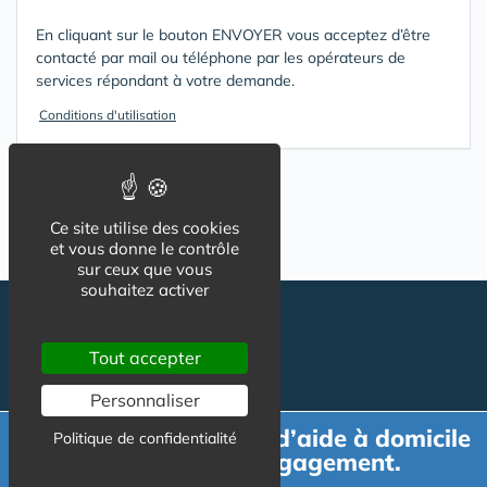
En cliquant sur le bouton ENVOYER vous acceptez d’être
contacté par mail ou téléphone par les opérateurs de
services répondant à votre demande.
Conditions d'utilisation
Ce site utilise des cookies
et vous donne le contrôle
sur ceux que vous
souhaitez activer
Tout accepter
Personnaliser
Demande de devis d’aide à domicile
Politique de confidentialité
gratuit et sans engagement.
Suivez-nous
CGU