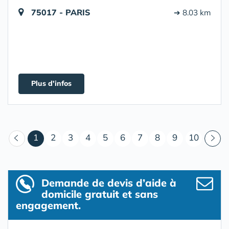
75017 - PARIS
➔ 8.03 km
Plus d'infos
(courant)
1
2
3
4
5
6
7
8
9
10
Demande de devis d’aide à
domicile gratuit et sans
engagement.