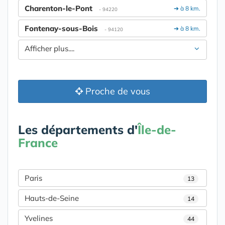
Charenton-le-Pont
➔ à 8 km.
- 94220
Fontenay-sous-Bois
➔ à 8 km.
- 94120
Afficher plus....
Proche de vous
Les départements d'
Île-de-
France
Paris
13
Hauts-de-Seine
14
Yvelines
44