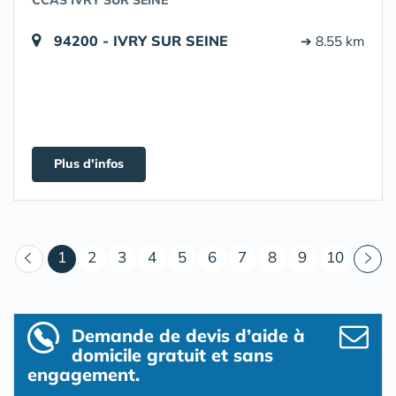
CCAS IVRY SUR SEINE
94200 - IVRY SUR SEINE
➔ 8.55 km
Plus d'infos
(courant)
1
2
3
4
5
6
7
8
9
10
Demande de devis d’aide à
domicile gratuit et sans
engagement.