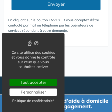
Envoyer
En cliquant sur le bouton ENVOYER vous acceptez d’être
contacté par mail ou téléphone par les opérateurs de
services répondant à votre demande.
Conditions d'utilisation
Ce site utilise des cookies
et vous donne le contrôle
sur ceux que vous
souhaitez activer
Tout accepter
Personnaliser
Demande de devis d’aide à domicile
Politique de confidentialité
gratuit et sans engagement.