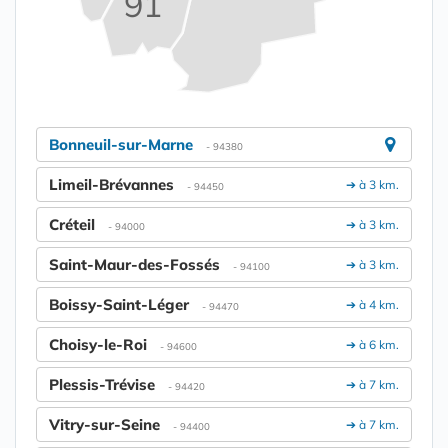
91
Bonneuil-sur-Marne
- 94380
Limeil-Brévannes
➔ à 3 km.
- 94450
Créteil
➔ à 3 km.
- 94000
Saint-Maur-des-Fossés
➔ à 3 km.
- 94100
Boissy-Saint-Léger
➔ à 4 km.
- 94470
Choisy-le-Roi
➔ à 6 km.
- 94600
Plessis-Trévise
➔ à 7 km.
- 94420
Vitry-sur-Seine
➔ à 7 km.
- 94400