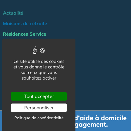
Actualité
Maisons de retraite
Résidences Service
Liens Utiles
Services à la personne
Ce site utilise des cookies
Logement Senior
et vous donne le contrôle
sur ceux que vous
Bien-être
souhaitez activer
Emploi & formation
Tout accepter
Professionnels
NOS AUTRES SITES :
Personnaliser
Demande de devis d’aide à domicile
Politique de confidentialité
gratuit et sans engagement.