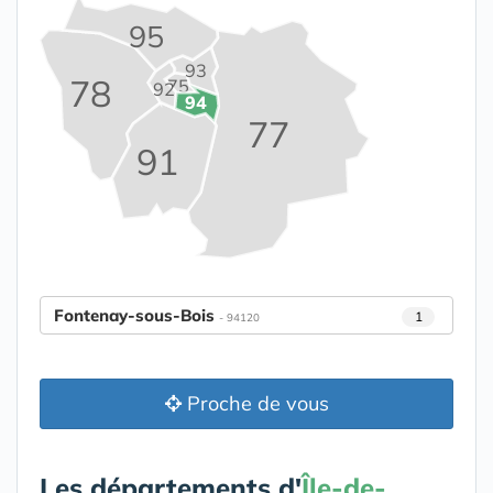
95
93
78
75
92
94
77
91
Fontenay-sous-Bois
1
- 94120
Proche de vous
Les départements d'
Île-de-