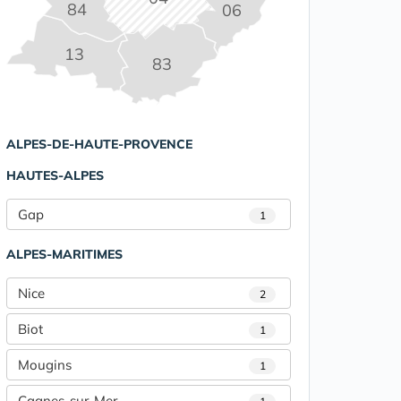
84
06
13
83
ALPES-DE-HAUTE-PROVENCE
HAUTES-ALPES
Gap
1
ALPES-MARITIMES
Nice
2
Biot
1
Mougins
1
Cagnes-sur-Mer