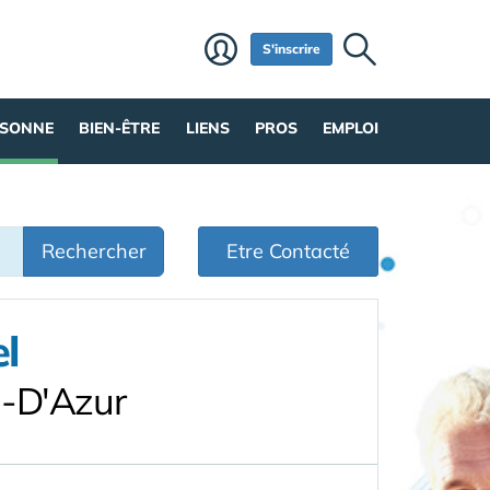
S'inscrire
RSONNE
BIEN-ÊTRE
LIENS
PROS
EMPLOI
Rechercher
Etre Contacté
l
e-D'Azur