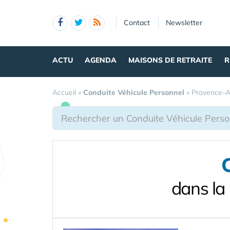
Panneau de gestion des cookies
Contact
Newsletter
ACTU
AGENDA
MAISONS DE RETRAITE
R
Accueil
»
Conduite Véhicule Personnel
»
Provence-A
dans la