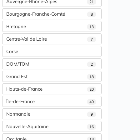
Auvergne-Rhône-Alpes
21
Bourgogne-Franche-Comté
8
Bretagne
13
Centre-Val de Loire
7
Corse
DOM/TOM
2
Grand Est
18
Hauts-de-France
20
Île-de-France
40
Normandie
9
Nouvelle-Aquitaine
16
Occitanie
13