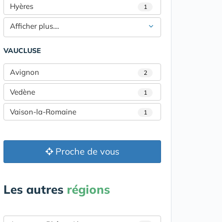
Hyères
1
Afficher plus....
VAUCLUSE
Avignon
2
Vedène
1
Vaison-la-Romaine
1
Proche de vous
Les autres
régions