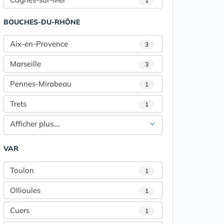
1
BOUCHES-DU-RHÔNE
Aix-en-Provence
3
Marseille
3
Pennes-Mirabeau
1
Trets
1
Afficher plus....
VAR
Toulon
1
Ollioules
1
Cuers
1