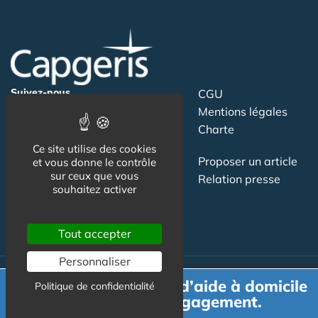
Suivez-nous
CGU
Mentions légales
Charte
Ce site utilise des cookies
Contact
Proposer un article
et vous donne le contrôle
sur ceux que vous
Newsletter
Relation presse
souhaitez activer
Publicité
Tout accepter
Personnaliser
Demande de devis d’aide à domicile
Politique de confidentialité
Actualité
gratuit et sans engagement.
Maisons de retraite