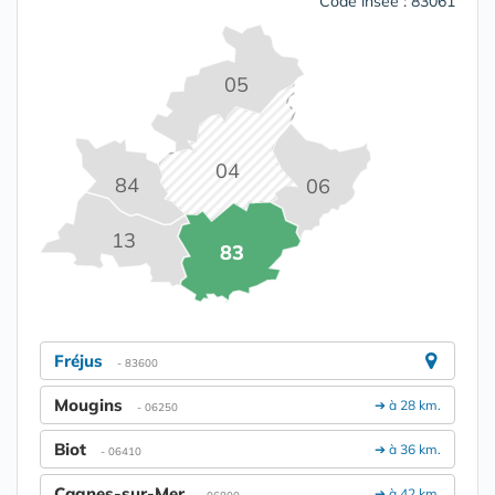
Code insee : 83061
05
04
84
06
13
83
Fréjus
- 83600
Mougins
➔ à 28 km.
- 06250
Biot
➔ à 36 km.
- 06410
Cagnes-sur-Mer
➔ à 42 km.