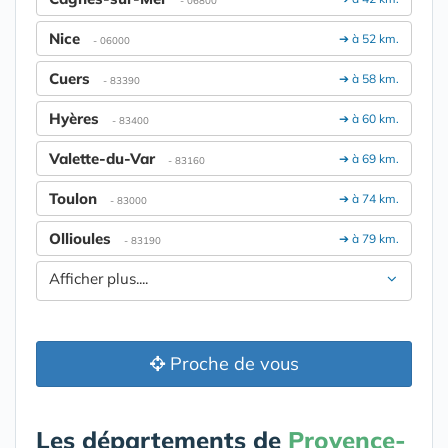
- 06800
Nice
➔ à 52 km.
- 06000
Cuers
➔ à 58 km.
- 83390
Hyères
➔ à 60 km.
- 83400
Valette-du-Var
➔ à 69 km.
- 83160
Toulon
➔ à 74 km.
- 83000
Ollioules
➔ à 79 km.
- 83190
Afficher plus....
Proche de vous
Les départements de
Provence-