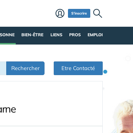
S'inscrire
RSONNE
BIEN-ÊTRE
LIENS
PROS
EMPLOI
Rechercher
Etre Contacté
arne