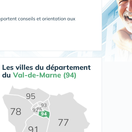
portent conseils et orientation aux
Les villes du département
du
Val-de-Marne (94)
95
93
78
75
92
94
77
91