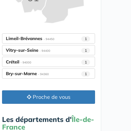
Limeil-Brévannes
1
- 94450
Vitry-sur-Seine
1
- 94400
Créteil
1
- 94000
Bry-sur-Marne
1
- 94360
Proche de vous
Les départements d'
Île-de-
France