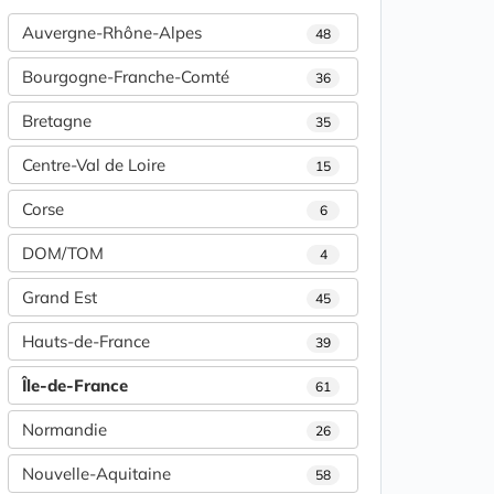
Auvergne-Rhône-Alpes
48
Bourgogne-Franche-Comté
36
Bretagne
35
Centre-Val de Loire
15
Corse
6
DOM/TOM
4
Grand Est
45
Hauts-de-France
39
Île-de-France
61
Normandie
26
Nouvelle-Aquitaine
58