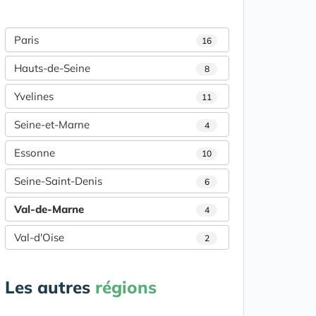
Paris
16
Hauts-de-Seine
8
Yvelines
11
Seine-et-Marne
4
Essonne
10
Seine-Saint-Denis
6
Val-de-Marne
4
Val-d'Oise
2
Les autres
régions