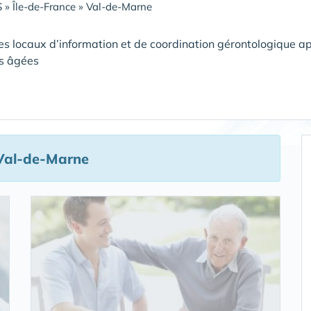
S
»
Île-de-France
»
Val-de-Marne
es locaux d’information et de coordination gérontologique ap
s âgées
Val-de-Marne