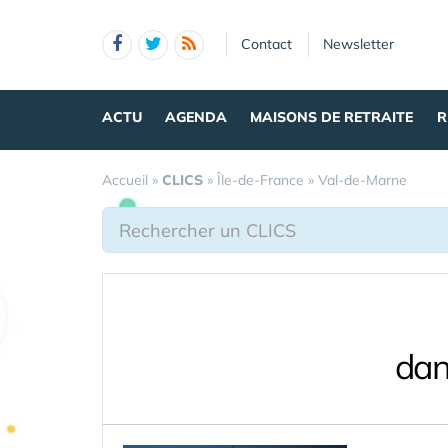
Panneau de gestion des cookies
Contact
Newsletter
ACTU
AGENDA
MAISONS DE RETRAITE
R
Accueil
»
CLICS
»
Île-de-France
»
Val-de-Marne
dan